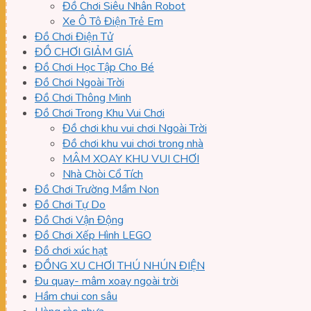
Đồ Chơi Siêu Nhân Robot
Xe Ô Tô Điện Trẻ Em
Đồ Chơi Điện Tử
ĐỒ CHƠI GIẢM GIÁ
Đồ Chơi Học Tập Cho Bé
Đồ Chơi Ngoài Trời
Đồ Chơi Thông Minh
Đồ Chơi Trong Khu Vui Chơi
Đồ chơi khu vui chơi Ngoài Trời
Đồ chơi khu vui chơi trong nhà
MÂM XOAY KHU VUI CHƠI
Nhà Chòi Cổ Tích
Đồ Chơi Trường Mầm Non
Đồ Chơi Tự Do
Đồ Chơi Vận Động
Đồ Chơi Xếp Hình LEGO
Đồ chơi xúc hạt
ĐỒNG XU CHƠI THÚ NHÚN ĐIỆN
Đu quay- mâm xoay ngoài trời
Hầm chui con sâu