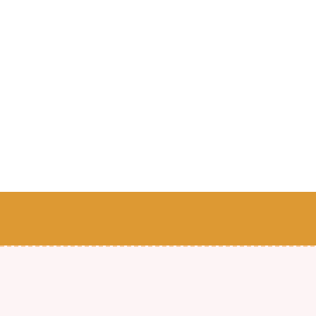
lưới
 lưới”