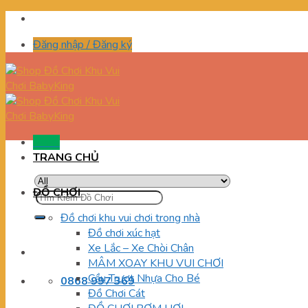
Skip
to
Đăng nhập / Đăng ký
content
Menu
TRANG CHỦ
ĐỒ CHƠI
Tìm
kiếm:
Đồ chơi khu vui chơi trong nhà
Đồ chơi xúc hạt
Xe Lắc – Xe Chòi Chân
MÂM XOAY KHU VUI CHƠI
Cầu Trượt Nhựa Cho Bé
0868 997 369
Đồ Chơi Cát