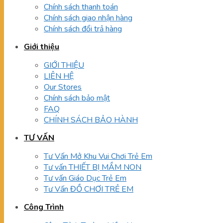
Chính sách thanh toán
Chính sách giao nhận hàng
Chính sách đổi trả hàng
Giới thiệu
GIỚI THIỆU
LIÊN HỆ
Our Stores
Chính sách bảo mật
FAQ
CHÍNH SÁCH BẢO HÀNH
TƯ VẤN
Tư Vấn Mở Khu Vui Chơi Trẻ Em
Tư vấn THIẾT BỊ MẦM NON
Tư vấn Giáo Dục Trẻ Em
Tư Vấn ĐỒ CHƠI TRẺ EM
Công Trình