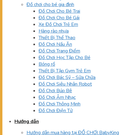
Đồ chơi cho bé gia đình
Đồ Chơi Cho Bé Trai
Đồ Chơi Cho Bé Gái
Xe Đồ Chơi Trẻ Em
Hàng rào nhựa
Thiết Bị Thể Thao
Đồ Chơi Nấu Ăn
Đồ Chơi Trang Điểm
Đồ Chơi Học Tập Cho Bé
Bóng rổ
Thiết Bị Tập Gym Trẻ Em
Đồ Chơi Bác Sỹ – Sữa Chữa
Đồ Chơi Siêu Nhân Robot
Đồ Chơi Búp Bê
Đồ Chơi Âm Nhạc
Đồ Chơi Thông Minh
Đồ Chơi Điện Tử
Hướng dẫn
Hướng dẫn mua hàng tại ĐỒ CHƠI BabyKing