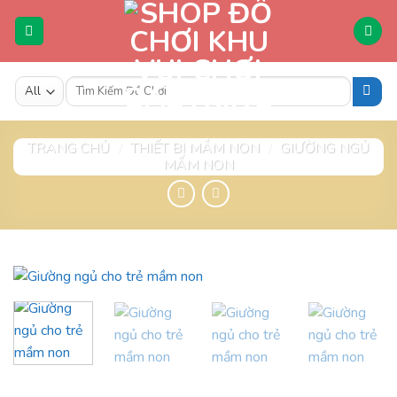
Skip
to
content
Tìm
kiếm:
TRANG CHỦ
/
THIẾT BỊ MẦM NON
/
GIƯỜNG NGỦ
MẦM NON