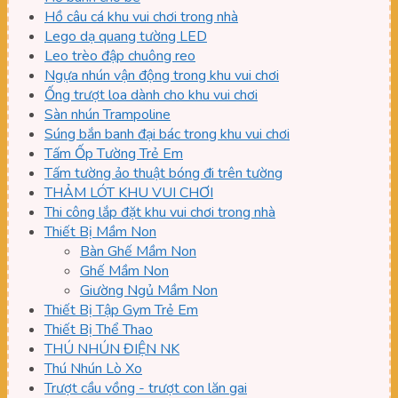
Hồ câu cá khu vui chơi trong nhà
Lego dạ quang tường LED
Leo trèo đập chuông reo
Ngựa nhún vận động trong khu vui chơi
Ống trượt loa dành cho khu vui chơi
Sàn nhún Trampoline
Súng bắn banh đại bác trong khu vui chơi
Tấm Ốp Tường Trẻ Em
Tấm tường ảo thuật bóng đi trên tường
THẢM LÓT KHU VUI CHƠI
Thi công lắp đặt khu vui chơi trong nhà
Thiết Bị Mầm Non
Bàn Ghế Mầm Non
Ghế Mầm Non
Giường Ngủ Mầm Non
Thiết Bị Tập Gym Trẻ Em
Thiết Bị Thể Thao
THÚ NHÚN ĐIỆN NK
Thú Nhún Lò Xo
Trượt cầu vồng - trượt con lăn gai