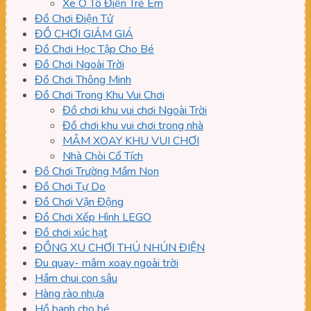
Xe Ô Tô Điện Trẻ Em
Đồ Chơi Điện Tử
ĐỒ CHƠI GIẢM GIÁ
Đồ Chơi Học Tập Cho Bé
Đồ Chơi Ngoài Trời
Đồ Chơi Thông Minh
Đồ Chơi Trong Khu Vui Chơi
Đồ chơi khu vui chơi Ngoài Trời
Đồ chơi khu vui chơi trong nhà
MÂM XOAY KHU VUI CHƠI
Nhà Chòi Cổ Tích
Đồ Chơi Trường Mầm Non
Đồ Chơi Tự Do
Đồ Chơi Vận Động
Đồ Chơi Xếp Hình LEGO
Đồ chơi xúc hạt
ĐỒNG XU CHƠI THÚ NHÚN ĐIỆN
Đu quay- mâm xoay ngoài trời
Hầm chui con sâu
Hàng rào nhựa
Hồ banh cho bé