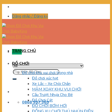
Skip
to
Đăng nhập / Đăng ký
content
TRANG CHỦ
Menu
ĐỒ CHƠI
Tìm
Đồ chơi khu vui chơi trong nhà
kiếm:
Đồ chơi xúc hạt
Xe Lắc – Xe Chòi Chân
MÂM XOAY KHU VUI CHƠI
Cầu Trượt Nhựa Cho Bé
Đồ Chơi Cát
0868 997 369
ĐỒ CHƠI BƠM HƠI
ĐỒNG XU CHƠI THÚ NHÚN ĐIỆN