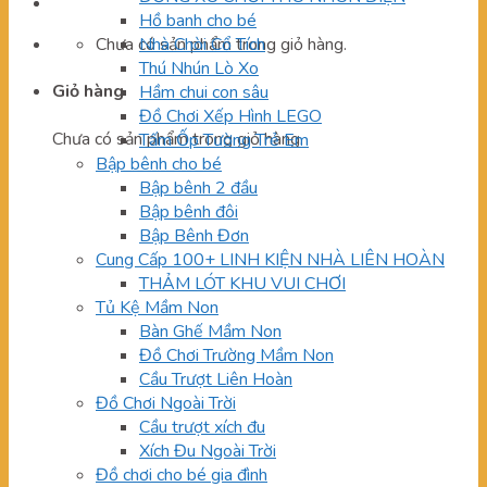
Hồ banh cho bé
Chưa có sản phẩm trong giỏ hàng.
Nhà Chòi Cổ Tích
Thú Nhún Lò Xo
Giỏ hàng
Hầm chui con sâu
Đồ Chơi Xếp Hình LEGO
Chưa có sản phẩm trong giỏ hàng.
Tấm Ốp Tường Trẻ Em
Bập bênh cho bé
Bập bênh 2 đầu
Bập bênh đôi
Bập Bênh Đơn
Cung Cấp 100+ LINH KIỆN NHÀ LIÊN HOÀN
THẢM LÓT KHU VUI CHƠI
Tủ Kệ Mầm Non
Bàn Ghế Mầm Non
Đồ Chơi Trường Mầm Non
Cầu Trượt Liên Hoàn
Đồ Chơi Ngoài Trời
Cầu trượt xích đu
Xích Đu Ngoài Trời
Đồ chơi cho bé gia đình