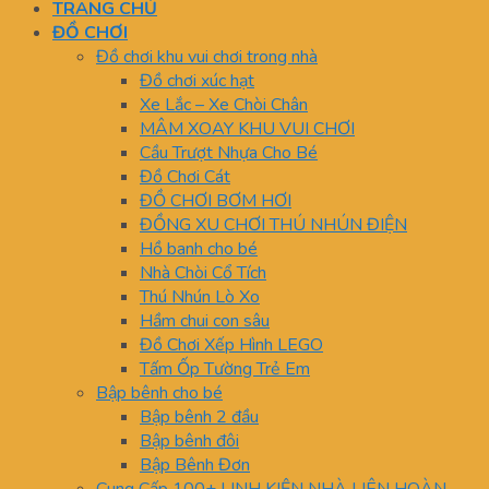
TRANG CHỦ
ĐỒ CHƠI
Đồ chơi khu vui chơi trong nhà
Đồ chơi xúc hạt
Xe Lắc – Xe Chòi Chân
MÂM XOAY KHU VUI CHƠI
Cầu Trượt Nhựa Cho Bé
Đồ Chơi Cát
ĐỒ CHƠI BƠM HƠI
ĐỒNG XU CHƠI THÚ NHÚN ĐIỆN
Hồ banh cho bé
Nhà Chòi Cổ Tích
Thú Nhún Lò Xo
Hầm chui con sâu
Đồ Chơi Xếp Hình LEGO
Tấm Ốp Tường Trẻ Em
Bập bênh cho bé
Bập bênh 2 đầu
Bập bênh đôi
Bập Bênh Đơn