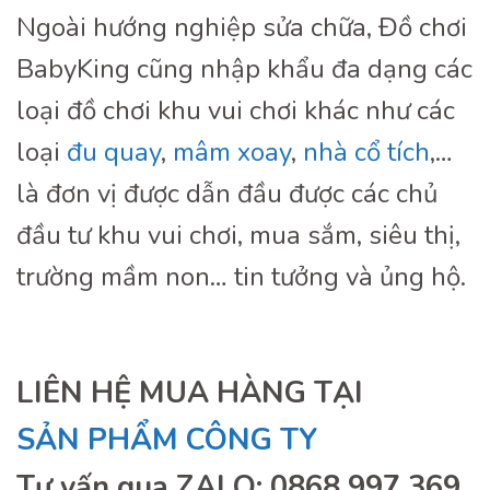
Ngoài hướng nghiệp sửa chữa, Đồ chơi
BabyKing cũng nhập khẩu đa dạng các
loại đồ chơi khu vui chơi khác như các
loại
đu quay
,
mâm xoay
,
nhà cổ tích
,…
là đơn vị được dẫn đầu được các chủ
đầu tư khu vui chơi, mua sắm, siêu thị,
trường mầm non… tin tưởng và ủng hộ.
LIÊN HỆ MUA HÀNG TẠI
SẢN PHẨM CÔNG TY
Tư vấn qua ZALO: 0868 997 369