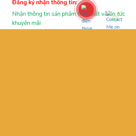
Đăng ký nhận thông tin:
Nhận thông tin sản phẩm mới nhất và tin tức
khuyến mãi
GIỚI THIỆU
OUR STORES
TƯ VẤN
LIÊN HỆ
FAQ
Copyright 2026 ©
ĐỒ CHƠI BabyKing