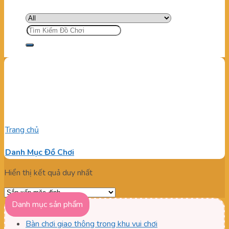
Tìm
kiếm:
Đơn vị bán giường ngủ mầm
non cho bé
Trang chủ
/
Sản phẩm được gắn thẻ “Đơn vị bán giường ngủ
mầm non cho bé”
Danh Mục Đồ Chơi
Hiển thị kết quả duy nhất
Danh mục sản phẩm
Bàn chơi giao thông trong khu vui chơi