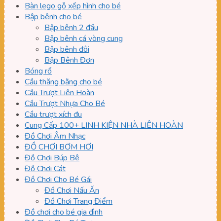
Bàn lego gỗ xếp hình cho bé
Bập bênh cho bé
Bập bênh 2 đầu
Bập bênh cá vòng cung
Bập bênh đôi
Bập Bênh Đơn
Bóng rổ
Cầu thăng bằng cho bé
Cầu Trượt Liên Hoàn
Cầu Trượt Nhựa Cho Bé
Cầu trượt xích đu
Cung Cấp 100+ LINH KIỆN NHÀ LIÊN HOÀN
Đồ Chơi Âm Nhạc
ĐỒ CHƠI BƠM HƠI
Đồ Chơi Búp Bê
Đồ Chơi Cát
Đồ Chơi Cho Bé Gái
Đồ Chơi Nấu Ăn
Đồ Chơi Trang Điểm
Đồ chơi cho bé gia đình