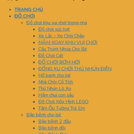
TRANG CHỦ
ĐỒ CHƠI
Đồ chơi khu vui chơi trong nhà
Đồ chơi xúc hạt
Xe Lắc – Xe Chòi Chân
MÂM XOAY KHU VUI CHƠI
Cầu Trượt Nhựa Cho Bé
Đồ Chơi Cát
ĐỒ CHƠI BƠM HƠI
ĐỒNG XU CHƠI THÚ NHÚN ĐIỆN
Hồ banh cho bé
Nhà Chòi Cổ Tích
Thú Nhún Lò Xo
Hầm chui con sâu
Đồ Chơi Xếp Hình LEGO
Tấm Ốp Tường Trẻ Em
Bập bênh cho bé
Bập bênh 2 đầu
Bập bênh đôi