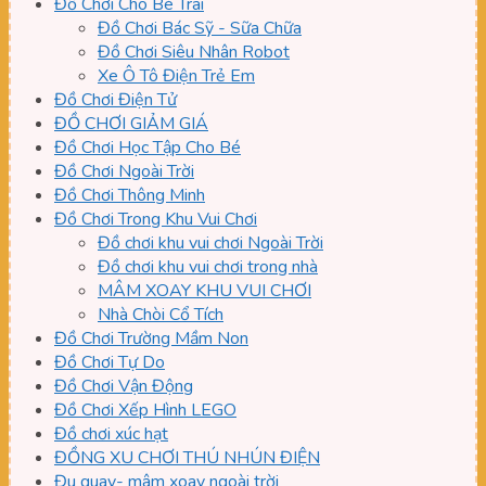
Đồ Chơi Cho Bé Trai
Đồ Chơi Bác Sỹ - Sữa Chữa
Đồ Chơi Siêu Nhân Robot
Xe Ô Tô Điện Trẻ Em
Đồ Chơi Điện Tử
ĐỒ CHƠI GIẢM GIÁ
Đồ Chơi Học Tập Cho Bé
Đồ Chơi Ngoài Trời
Đồ Chơi Thông Minh
Đồ Chơi Trong Khu Vui Chơi
Đồ chơi khu vui chơi Ngoài Trời
Đồ chơi khu vui chơi trong nhà
MÂM XOAY KHU VUI CHƠI
Nhà Chòi Cổ Tích
Đồ Chơi Trường Mầm Non
Đồ Chơi Tự Do
Đồ Chơi Vận Động
Đồ Chơi Xếp Hình LEGO
Đồ chơi xúc hạt
ĐỒNG XU CHƠI THÚ NHÚN ĐIỆN
Đu quay- mâm xoay ngoài trời