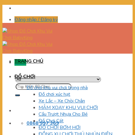
Skip
to
Đăng nhập / Đăng ký
content
TRANG CHỦ
Menu
ĐỒ CHƠI
Tìm
Đồ chơi khu vui chơi trong nhà
kiếm:
Đồ chơi xúc hạt
Xe Lắc – Xe Chòi Chân
MÂM XOAY KHU VUI CHƠI
Cầu Trượt Nhựa Cho Bé
Đồ Chơi Cát
0868 997 369
ĐỒ CHƠI BƠM HƠI
ĐỒNG XU CHƠI THÚ NHÚN ĐIỆN