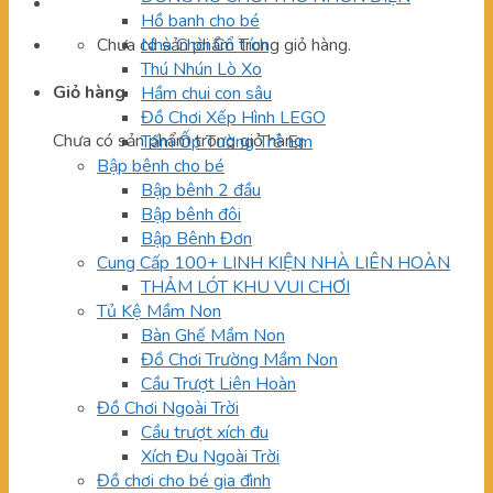
Hồ banh cho bé
Chưa có sản phẩm trong giỏ hàng.
Nhà Chòi Cổ Tích
Thú Nhún Lò Xo
Giỏ hàng
Hầm chui con sâu
Đồ Chơi Xếp Hình LEGO
Chưa có sản phẩm trong giỏ hàng.
Tấm Ốp Tường Trẻ Em
Bập bênh cho bé
Bập bênh 2 đầu
Bập bênh đôi
Bập Bênh Đơn
Cung Cấp 100+ LINH KIỆN NHÀ LIÊN HOÀN
THẢM LÓT KHU VUI CHƠI
Tủ Kệ Mầm Non
Bàn Ghế Mầm Non
Đồ Chơi Trường Mầm Non
Cầu Trượt Liên Hoàn
Đồ Chơi Ngoài Trời
Cầu trượt xích đu
Xích Đu Ngoài Trời
Đồ chơi cho bé gia đình