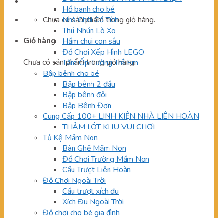
Hồ banh cho bé
Chưa có sản phẩm trong giỏ hàng.
Nhà Chòi Cổ Tích
Thú Nhún Lò Xo
Giỏ hàng
Hầm chui con sâu
Đồ Chơi Xếp Hình LEGO
Chưa có sản phẩm trong giỏ hàng.
Tấm Ốp Tường Trẻ Em
Bập bênh cho bé
Bập bênh 2 đầu
Bập bênh đôi
Bập Bênh Đơn
Cung Cấp 100+ LINH KIỆN NHÀ LIÊN HOÀN
THẢM LÓT KHU VUI CHƠI
Tủ Kệ Mầm Non
Bàn Ghế Mầm Non
Đồ Chơi Trường Mầm Non
Cầu Trượt Liên Hoàn
Đồ Chơi Ngoài Trời
Cầu trượt xích đu
Xích Đu Ngoài Trời
Đồ chơi cho bé gia đình