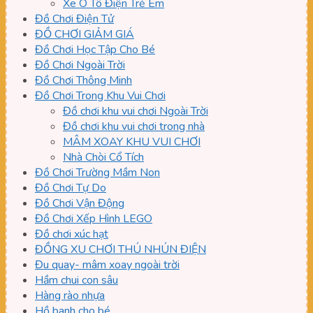
Xe Ô Tô Điện Trẻ Em
Đồ Chơi Điện Tử
ĐỒ CHƠI GIẢM GIÁ
Đồ Chơi Học Tập Cho Bé
Đồ Chơi Ngoài Trời
Đồ Chơi Thông Minh
Đồ Chơi Trong Khu Vui Chơi
Đồ chơi khu vui chơi Ngoài Trời
Đồ chơi khu vui chơi trong nhà
MÂM XOAY KHU VUI CHƠI
Nhà Chòi Cổ Tích
Đồ Chơi Trường Mầm Non
Đồ Chơi Tự Do
Đồ Chơi Vận Động
Đồ Chơi Xếp Hình LEGO
Đồ chơi xúc hạt
ĐỒNG XU CHƠI THÚ NHÚN ĐIỆN
Đu quay- mâm xoay ngoài trời
Hầm chui con sâu
Hàng rào nhựa
Hồ banh cho bé