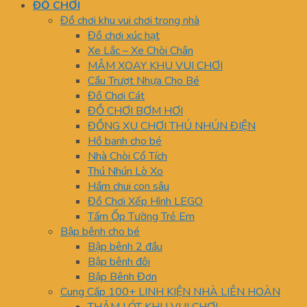
ĐỒ CHƠI
Đồ chơi khu vui chơi trong nhà
Đồ chơi xúc hạt
Xe Lắc – Xe Chòi Chân
MÂM XOAY KHU VUI CHƠI
Cầu Trượt Nhựa Cho Bé
Đồ Chơi Cát
ĐỒ CHƠI BƠM HƠI
ĐỒNG XU CHƠI THÚ NHÚN ĐIỆN
Hồ banh cho bé
Nhà Chòi Cổ Tích
Thú Nhún Lò Xo
Hầm chui con sâu
Đồ Chơi Xếp Hình LEGO
Tấm Ốp Tường Trẻ Em
Bập bênh cho bé
Bập bênh 2 đầu
Bập bênh đôi
Bập Bênh Đơn
Cung Cấp 100+ LINH KIỆN NHÀ LIÊN HOÀN