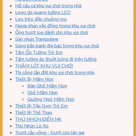
Hồ câu cá khu vui chơi trong nhà
Lego dạ quang tường LED
Leo trèo đập chuông reo
Ngựa nhún vận động trong khu vui chơi
Ống trượt loa dành cho khu vui chơi
Sàn nhún Trampoline
Súng bắn banh đại bác trong khu vui chơi
Tấm Ốp Tường Trẻ Em
Tấm tường ảo thuật bóng đi trên tường
THẢM LÓT KHU VUI CHƠI
Thi công lắp đặt khu vui chơi trong nhà
Thiết Bị Mầm Non
Bàn Ghế Mầm Non
Ghế Mầm Non
Giường Ngủ Mầm Non
Thiết Bị Tập Gym Trẻ Em
Thiết Bị Thể Thao
THÚ NHÚN ĐIỆN NK
Thú Nhún Lò Xo
Trượt cầu vồng - trượt con lăn gai