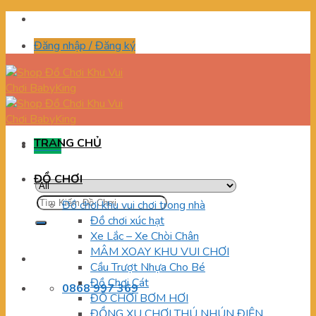
Skip
to
Đăng nhập / Đăng ký
content
TRANG CHỦ
Menu
ĐỒ CHƠI
Tìm
Đồ chơi khu vui chơi trong nhà
kiếm:
Đồ chơi xúc hạt
Xe Lắc – Xe Chòi Chân
MÂM XOAY KHU VUI CHƠI
Cầu Trượt Nhựa Cho Bé
Đồ Chơi Cát
0868 997 369
ĐỒ CHƠI BƠM HƠI
ĐỒNG XU CHƠI THÚ NHÚN ĐIỆN