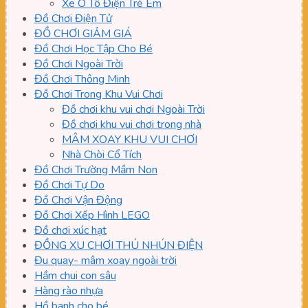
Xe Ô Tô Điện Trẻ Em
Đồ Chơi Điện Tử
ĐỒ CHƠI GIẢM GIÁ
Đồ Chơi Học Tập Cho Bé
Đồ Chơi Ngoài Trời
Đồ Chơi Thông Minh
Đồ Chơi Trong Khu Vui Chơi
Đồ chơi khu vui chơi Ngoài Trời
Đồ chơi khu vui chơi trong nhà
MÂM XOAY KHU VUI CHƠI
Nhà Chòi Cổ Tích
Đồ Chơi Trường Mầm Non
Đồ Chơi Tự Do
Đồ Chơi Vận Động
Đồ Chơi Xếp Hình LEGO
Đồ chơi xúc hạt
ĐỒNG XU CHƠI THÚ NHÚN ĐIỆN
Đu quay- mâm xoay ngoài trời
Hầm chui con sâu
Hàng rào nhựa
Hồ banh cho bé