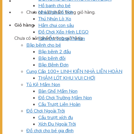
Hồ banh cho bé
Chưa có sản phẩm trong giỏ hàng.
Nhà Chòi Cổ Tích
Thú Nhún Lò Xo
Giỏ hàng
Hầm chui con sâu
Đồ Chơi Xếp Hình LEGO
Chưa có sản phẩm trong giỏ hàng.
Tấm Ốp Tường Trẻ Em
Bập bênh cho bé
Bập bênh 2 đầu
Bập bênh đôi
Bập Bênh Đơn
Cung Cấp 100+ LINH KIỆN NHÀ LIÊN HOÀN
THẢM LÓT KHU VUI CHƠI
Tủ Kệ Mầm Non
Bàn Ghế Mầm Non
Đồ Chơi Trường Mầm Non
Cầu Trượt Liên Hoàn
Đồ Chơi Ngoài Trời
Cầu trượt xích đu
Xích Đu Ngoài Trời
Đồ chơi cho bé gia đình