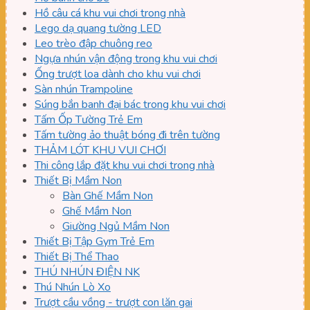
Hồ câu cá khu vui chơi trong nhà
Lego dạ quang tường LED
Leo trèo đập chuông reo
Ngựa nhún vận động trong khu vui chơi
Ống trượt loa dành cho khu vui chơi
Sàn nhún Trampoline
Súng bắn banh đại bác trong khu vui chơi
Tấm Ốp Tường Trẻ Em
Tấm tường ảo thuật bóng đi trên tường
THẢM LÓT KHU VUI CHƠI
Thi công lắp đặt khu vui chơi trong nhà
Thiết Bị Mầm Non
Bàn Ghế Mầm Non
Ghế Mầm Non
Giường Ngủ Mầm Non
Thiết Bị Tập Gym Trẻ Em
Thiết Bị Thể Thao
THÚ NHÚN ĐIỆN NK
Thú Nhún Lò Xo
Trượt cầu vồng - trượt con lăn gai