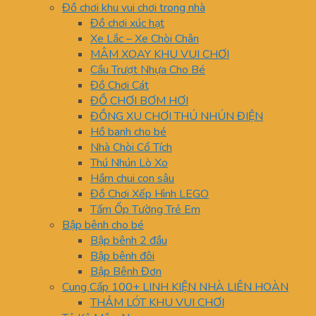
Đồ chơi khu vui chơi trong nhà
Đồ chơi xúc hạt
Xe Lắc – Xe Chòi Chân
MÂM XOAY KHU VUI CHƠI
Cầu Trượt Nhựa Cho Bé
Đồ Chơi Cát
ĐỒ CHƠI BƠM HƠI
ĐỒNG XU CHƠI THÚ NHÚN ĐIỆN
Hồ banh cho bé
Nhà Chòi Cổ Tích
Thú Nhún Lò Xo
Hầm chui con sâu
Đồ Chơi Xếp Hình LEGO
Tấm Ốp Tường Trẻ Em
Bập bênh cho bé
Bập bênh 2 đầu
Bập bênh đôi
Bập Bênh Đơn
Cung Cấp 100+ LINH KIỆN NHÀ LIÊN HOÀN
THẢM LÓT KHU VUI CHƠI