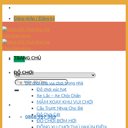
Skip
to
Đăng nhập / Đăng ký
content
TRANG CHỦ
Menu
ĐỒ CHƠI
Tìm
Đồ chơi khu vui chơi trong nhà
kiếm:
Đồ chơi xúc hạt
Xe Lắc – Xe Chòi Chân
MÂM XOAY KHU VUI CHƠI
Cầu Trượt Nhựa Cho Bé
Đồ Chơi Cát
0868 997 369
ĐỒ CHƠI BƠM HƠI
ĐỒNG XU CHƠI THÚ NHÚN ĐIỆN