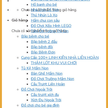
Hồ banh cho bé
Chưa có sản phẩm trong giỏ hàng.
Nhà Chòi Cổ Tích
Thú Nhún Lò Xo
Giỏ hàng
Hầm chui con sâu
Đồ Chơi Xếp Hình LEGO
Chưa có sản phẩm trong giỏ hàng.
Tấm Ốp Tường Trẻ Em
Bập bênh cho bé
Bập bênh 2 đầu
Bập bênh đôi
Bập Bênh Đơn
Cung Cấp 100+ LINH KIỆN NHÀ LIÊN HOÀN
THẢM LÓT KHU VUI CHƠI
Tủ Kệ Mầm Non
Bàn Ghế Mầm Non
Đồ Chơi Trường Mầm Non
Cầu Trượt Liên Hoàn
Đồ Chơi Ngoài Trời
Cầu trượt xích đu
Xích Đu Ngoài Trời
Đồ chơi cho bé gia đình