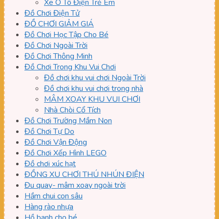
Xe Ô Tô Điện Trẻ Em
Đồ Chơi Điện Tử
ĐỒ CHƠI GIẢM GIÁ
Đồ Chơi Học Tập Cho Bé
Đồ Chơi Ngoài Trời
Đồ Chơi Thông Minh
Đồ Chơi Trong Khu Vui Chơi
Đồ chơi khu vui chơi Ngoài Trời
Đồ chơi khu vui chơi trong nhà
MÂM XOAY KHU VUI CHƠI
Nhà Chòi Cổ Tích
Đồ Chơi Trường Mầm Non
Đồ Chơi Tự Do
Đồ Chơi Vận Động
Đồ Chơi Xếp Hình LEGO
Đồ chơi xúc hạt
ĐỒNG XU CHƠI THÚ NHÚN ĐIỆN
Đu quay- mâm xoay ngoài trời
Hầm chui con sâu
Hàng rào nhựa
Hồ banh cho bé