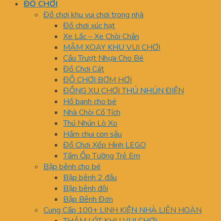
ĐỒ CHƠI
Đồ chơi khu vui chơi trong nhà
Đồ chơi xúc hạt
Xe Lắc – Xe Chòi Chân
MÂM XOAY KHU VUI CHƠI
Cầu Trượt Nhựa Cho Bé
Đồ Chơi Cát
ĐỒ CHƠI BƠM HƠI
ĐỒNG XU CHƠI THÚ NHÚN ĐIỆN
Hồ banh cho bé
Nhà Chòi Cổ Tích
Thú Nhún Lò Xo
Hầm chui con sâu
Đồ Chơi Xếp Hình LEGO
Tấm Ốp Tường Trẻ Em
Bập bênh cho bé
Bập bênh 2 đầu
Bập bênh đôi
Bập Bênh Đơn
Cung Cấp 100+ LINH KIỆN NHÀ LIÊN HOÀN