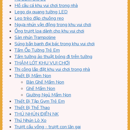
Hồ câu cá khu vui chơi trong nhà
Lego dạ quang tường LED
Leo trèo đập chuông reo
Ngựa nhún vận động trong khu vui chơi
Ống trượt loa dành cho khu vui chơi
Sàn nhún Trampoline
Súng bắn banh đại bác trong khu vui chơi
Tấm Ốp Tường Trẻ Em
Tấm tường ảo thuật bóng đi trên tường
THẢM LÓT KHU VUI CHƠI
Thi công lắp đặt khu vui chơi trong nhà
Thiết Bị Mầm Non
Bàn Ghế Mầm Non
Ghế Mầm Non
Giường Ngủ Mầm Non
Thiết Bị Tập Gym Trẻ Em
Thiết Bị Thể Thao
THÚ NHÚN ĐIỆN NK
Thú Nhún Lò Xo
Trượt cầu vồng - trượt con lăn gai