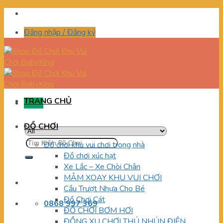
Skip
to
Đăng nhập / Đăng ký
content
TRANG CHỦ
Menu
ĐỒ CHƠI
Tìm
Đồ chơi khu vui chơi trong nhà
kiếm:
Đồ chơi xúc hạt
Xe Lắc – Xe Chòi Chân
MÂM XOAY KHU VUI CHƠI
Cầu Trượt Nhựa Cho Bé
Đồ Chơi Cát
0868 997 369
ĐỒ CHƠI BƠM HƠI
ĐỒNG XU CHƠI THÚ NHÚN ĐIỆN