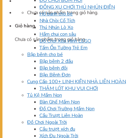
ĐỒ CHƠI BƠM HƠI
ĐỒNG XU CHƠI THÚ NHÚN ĐIỆN
Chưa có sản phẩm trong giỏ hàng.
Hồ banh cho bé
Nhà Chòi Cổ Tích
Giỏ hàng
Thú Nhún Lò Xo
Hầm chui con sâu
Chưa có sản phẩm trong giỏ hàng.
Đồ Chơi Xếp Hình LEGO
Tấm Ốp Tường Trẻ Em
Bập bênh cho bé
Bập bênh 2 đầu
Bập bênh đôi
Bập Bênh Đơn
Cung Cấp 100+ LINH KIỆN NHÀ LIÊN HOÀN
THẢM LÓT KHU VUI CHƠI
Tủ Kệ Mầm Non
Bàn Ghế Mầm Non
Đồ Chơi Trường Mầm Non
Cầu Trượt Liên Hoàn
Đồ Chơi Ngoài Trời
Cầu trượt xích đu
Xích Đu Ngoài Trời