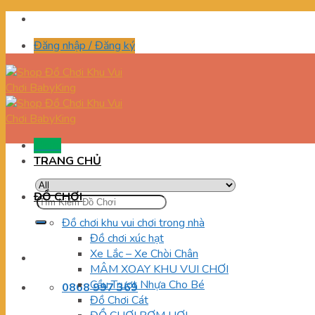
Skip
to
Đăng nhập / Đăng ký
content
Menu
TRANG CHỦ
ĐỒ CHƠI
Tìm
kiếm:
Đồ chơi khu vui chơi trong nhà
Đồ chơi xúc hạt
Xe Lắc – Xe Chòi Chân
MÂM XOAY KHU VUI CHƠI
Cầu Trượt Nhựa Cho Bé
0868 997 369
Đồ Chơi Cát