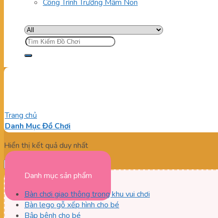
Công Trình Trường Mầm Non
Tìm
kiếm:
giường đẹp cho bé
Trang chủ
/
Sản phẩm được gắn thẻ “giường đẹp cho bé”
Danh Mục Đồ Chơi
Hiển thị kết quả duy nhất
Danh mục sản phẩm
Bàn chơi giao thông trong khu vui chơi
Bàn lego gỗ xếp hình cho bé
Bập bênh cho bé