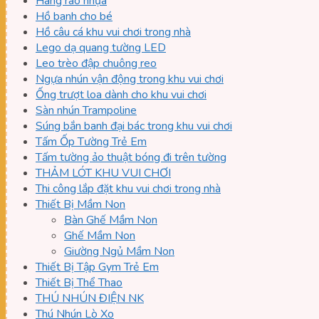
Hàng rào nhựa
Hồ banh cho bé
Hồ câu cá khu vui chơi trong nhà
Lego dạ quang tường LED
Leo trèo đập chuông reo
Ngựa nhún vận động trong khu vui chơi
Ống trượt loa dành cho khu vui chơi
Sàn nhún Trampoline
Súng bắn banh đại bác trong khu vui chơi
Tấm Ốp Tường Trẻ Em
Tấm tường ảo thuật bóng đi trên tường
THẢM LÓT KHU VUI CHƠI
Thi công lắp đặt khu vui chơi trong nhà
Thiết Bị Mầm Non
Bàn Ghế Mầm Non
Ghế Mầm Non
Giường Ngủ Mầm Non
Thiết Bị Tập Gym Trẻ Em
Thiết Bị Thể Thao
THÚ NHÚN ĐIỆN NK
Thú Nhún Lò Xo