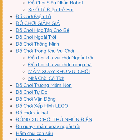
Đồ Chơi Siêu Nhân Robot
Xe Ô Tô Điện Trẻ Em
Đồ Chơi Điện Tử
ĐỒ CHƠI GIẢM GIÁ
Đồ Chơi Học Tập Cho Bé
Đồ Chơi Ngoài Trời
Đồ Chơi Thông Minh
Đồ Chơi Trong Khu Vui Chơi
Đồ chơi khu vui chơi Ngoài Trời
Đồ chơi khu vui chơi trong nhà
MÂM XOAY KHU VUI CHƠI
Nhà Chòi Cổ Tích
Đồ Chơi Trường Mầm Non
Đồ Chơi Tự Do
Đồ Chơi Vận Động
Đồ Chơi Xếp Hình LEGO
Đồ chơi xúc hạt
ĐỒNG XU CHƠI THÚ NHÚN ĐIỆN
Đu quay- mâm xoay ngoài trời
Hầm chui con sâu