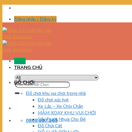
Skip
to
Đăng nhập / Đăng ký
content
Menu
TRANG CHỦ
ĐỒ CHƠI
Tìm
kiếm:
Đồ chơi khu vui chơi trong nhà
Đồ chơi xúc hạt
Xe Lắc – Xe Chòi Chân
MÂM XOAY KHU VUI CHƠI
Cầu Trượt Nhựa Cho Bé
0868 997 369
Đồ Chơi Cát