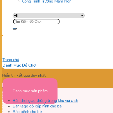
Công Trình Trường Mầm Non
Tìm
kiếm:
giường đơn cho trẻ em
Trang chủ
/
Sản phẩm được gắn thẻ “giường đơn cho trẻ em”
Danh Mục Đồ Chơi
Hiển thị kết quả duy nhất
Danh mục sản phẩm
Bàn chơi giao thông trong khu vui chơi
Bàn lego gỗ xếp hình cho bé
Bập bênh cho bé