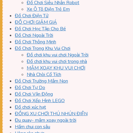
Đồ Chơi Siêu Nhân Robot
Xe Ô Tô Điện Trẻ Em
Đồ Chơi Điện Tử
ĐỒ CHƠI GIẢM GIÁ
Đồ Chơi Học Tập Cho Bé
Đồ Chơi Ngoài Trời
Đồ Chơi Thông Minh
Đồ Chơi Trong Khu Vui Chơi
Đồ chơi khu vui chơi Ngoài Trời
Đồ chơi khu vui chơi trong nhà
MÂM XOAY KHU VUI CHƠI
Nhà Chòi Cổ Tích
Đồ Chơi Trường Mầm Non
Đồ Chơi Tự Do
Đồ Chơi Vận Động
Đồ Chơi Xếp Hình LEGO
Đồ chơi xúc hạt
ĐỒNG XU CHƠI THÚ NHÚN ĐIỆN
Đu quay- mâm xoay ngoài trời
Hầm chui con sâu