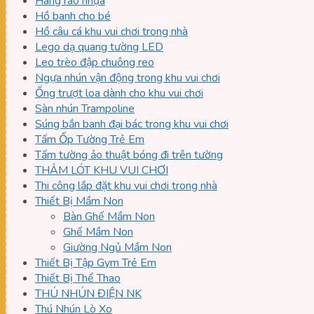
Hàng rào nhựa
Hồ banh cho bé
Hồ câu cá khu vui chơi trong nhà
Lego dạ quang tường LED
Leo trèo đập chuông reo
Ngựa nhún vận động trong khu vui chơi
Ống trượt loa dành cho khu vui chơi
Sàn nhún Trampoline
Súng bắn banh đại bác trong khu vui chơi
Tấm Ốp Tường Trẻ Em
Tấm tường ảo thuật bóng đi trên tường
THẢM LÓT KHU VUI CHƠI
Thi công lắp đặt khu vui chơi trong nhà
Thiết Bị Mầm Non
Bàn Ghế Mầm Non
Ghế Mầm Non
Giường Ngủ Mầm Non
Thiết Bị Tập Gym Trẻ Em
Thiết Bị Thể Thao
THÚ NHÚN ĐIỆN NK
Thú Nhún Lò Xo