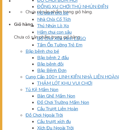
ĐỒ CHƠI BƠM HƠI
ĐỒNG XU CHƠI THÚ NHÚN ĐIỆN
Chưa có sản phẩm trong giỏ hàng.
Hồ banh cho bé
Nhà Chòi Cổ Tích
Giỏ hàng
Thú Nhún Lò Xo
Hầm chui con sâu
Chưa có sản phẩm trong giỏ hàng.
Đồ Chơi Xếp Hình LEGO
Tấm Ốp Tường Trẻ Em
Bập bênh cho bé
Bập bênh 2 đầu
Bập bênh đôi
Bập Bênh Đơn
Cung Cấp 100+ LINH KIỆN NHÀ LIÊN HOÀN
THẢM LÓT KHU VUI CHƠI
Tủ Kệ Mầm Non
Bàn Ghế Mầm Non
Đồ Chơi Trường Mầm Non
Cầu Trượt Liên Hoàn
Đồ Chơi Ngoài Trời
Cầu trượt xích đu
Xích Đu Ngoài Trời