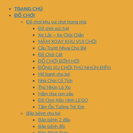
TRANG CHỦ
ĐỒ CHƠI
Đồ chơi khu vui chơi trong nhà
Đồ chơi xúc hạt
Xe Lắc – Xe Chòi Chân
MÂM XOAY KHU VUI CHƠI
Cầu Trượt Nhựa Cho Bé
Đồ Chơi Cát
ĐỒ CHƠI BƠM HƠI
ĐỒNG XU CHƠI THÚ NHÚN ĐIỆN
Hồ banh cho bé
Nhà Chòi Cổ Tích
Thú Nhún Lò Xo
Hầm chui con sâu
Đồ Chơi Xếp Hình LEGO
Tấm Ốp Tường Trẻ Em
Bập bênh cho bé
Bập bênh 2 đầu
Bập bênh đôi