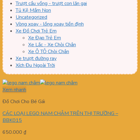
Trượt cầu vồng - trượt con lăn gai
Tủ Kệ Mầm Non
Uncategorized
Vòng xoay - lồng xoay tiền định
Xe Đồ Chơi Trẻ Em
Xe Đạp Trẻ Em
Xe Lắc - Xe Chòi Chân
Xe Ô TÔ Chòi Chân
Xe trượt đường ray
Xích Đu Ngoài Trời
Xem nhanh
Đồ Chơi Cho Bé Gái
CÁC LOẠI LEGO NAM CHÂM TRÊN THỊ TRƯỜNG –
BBK015
650.000
₫