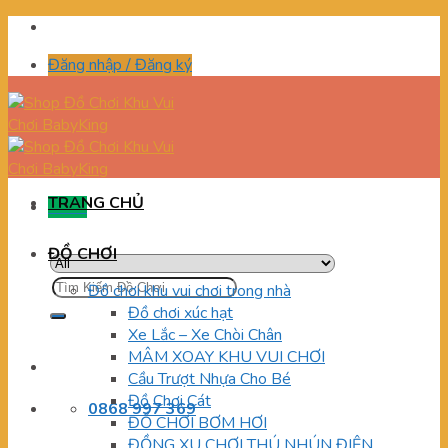
Skip
to
Đăng nhập / Đăng ký
content
TRANG CHỦ
Menu
ĐỒ CHƠI
Tìm
Đồ chơi khu vui chơi trong nhà
kiếm:
Đồ chơi xúc hạt
Xe Lắc – Xe Chòi Chân
MÂM XOAY KHU VUI CHƠI
Cầu Trượt Nhựa Cho Bé
Đồ Chơi Cát
0868 997 369
ĐỒ CHƠI BƠM HƠI
ĐỒNG XU CHƠI THÚ NHÚN ĐIỆN