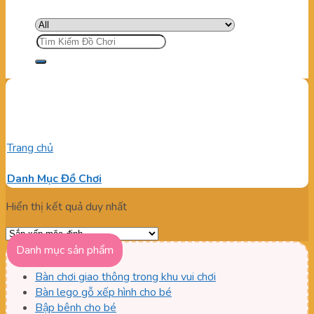
Tìm
kiếm:
lego nam châm nhập khẩu
Trang chủ
/
Sản phẩm được gắn thẻ “lego nam châm nhập
khẩu”
Danh Mục Đồ Chơi
Hiển thị kết quả duy nhất
Danh mục sản phẩm
Bàn chơi giao thông trong khu vui chơi
Bàn lego gỗ xếp hình cho bé
Bập bênh cho bé