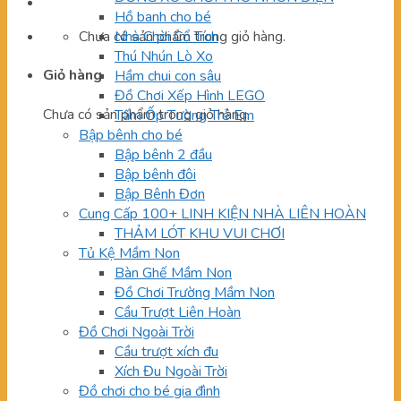
Hồ banh cho bé
Chưa có sản phẩm trong giỏ hàng.
Nhà Chòi Cổ Tích
Thú Nhún Lò Xo
Giỏ hàng
Hầm chui con sâu
Đồ Chơi Xếp Hình LEGO
Chưa có sản phẩm trong giỏ hàng.
Tấm Ốp Tường Trẻ Em
Bập bênh cho bé
Bập bênh 2 đầu
Bập bênh đôi
Bập Bênh Đơn
Cung Cấp 100+ LINH KIỆN NHÀ LIÊN HOÀN
THẢM LÓT KHU VUI CHƠI
Tủ Kệ Mầm Non
Bàn Ghế Mầm Non
Đồ Chơi Trường Mầm Non
Cầu Trượt Liên Hoàn
Đồ Chơi Ngoài Trời
Cầu trượt xích đu
Xích Đu Ngoài Trời
Đồ chơi cho bé gia đình