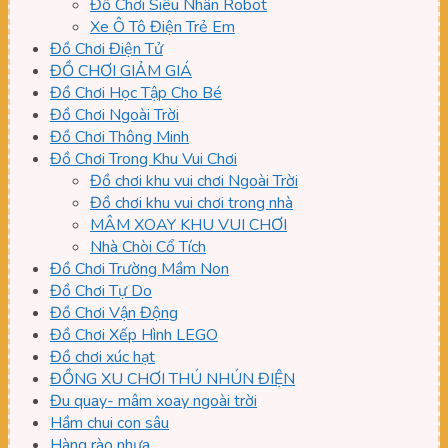
Đồ Chơi Siêu Nhân Robot
Xe Ô Tô Điện Trẻ Em
Đồ Chơi Điện Tử
ĐỒ CHƠI GIẢM GIÁ
Đồ Chơi Học Tập Cho Bé
Đồ Chơi Ngoài Trời
Đồ Chơi Thông Minh
Đồ Chơi Trong Khu Vui Chơi
Đồ chơi khu vui chơi Ngoài Trời
Đồ chơi khu vui chơi trong nhà
MÂM XOAY KHU VUI CHƠI
Nhà Chòi Cổ Tích
Đồ Chơi Trường Mầm Non
Đồ Chơi Tự Do
Đồ Chơi Vận Động
Đồ Chơi Xếp Hình LEGO
Đồ chơi xúc hạt
ĐỒNG XU CHƠI THÚ NHÚN ĐIỆN
Đu quay- mâm xoay ngoài trời
Hầm chui con sâu
Hàng rào nhựa