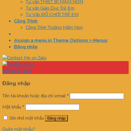
Tư vấn THIẾT BỊ MẦM NON
Tư vấn Giáo Dục Trẻ Em
Tư Vấn ĐỒ CHƠI TRẺ EM
Công Trình
Công Trình Trường Mầm Non
Assign a menu in Theme Options > Menus
Đăng nhập
0868997369
Đăng nhập
Tên tài khoản hoặc địa chỉ email
*
Mật khẩu
*
Ghi nhớ mật khẩu
Đăng nhập
Quên mật khẩu?