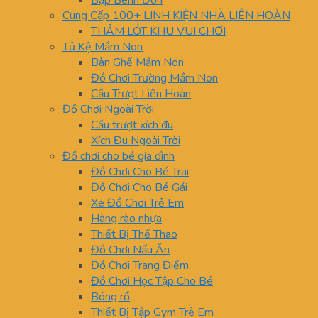
Bập Bênh Đơn
Cung Cấp 100+ LINH KIỆN NHÀ LIÊN HOÀN
THẢM LÓT KHU VUI CHƠI
Tủ Kệ Mầm Non
Bàn Ghế Mầm Non
Đồ Chơi Trường Mầm Non
Cầu Trượt Liên Hoàn
Đồ Chơi Ngoài Trời
Cầu trượt xích đu
Xích Đu Ngoài Trời
Đồ chơi cho bé gia đình
Đồ Chơi Cho Bé Trai
Đồ Chơi Cho Bé Gái
Xe Đồ Chơi Trẻ Em
Hàng rào nhựa
Thiết Bị Thể Thao
Đồ Chơi Nấu Ăn
Đồ Chơi Trang Điểm
Đồ Chơi Học Tập Cho Bé
Bóng rổ
Thiết Bị Tập Gym Trẻ Em