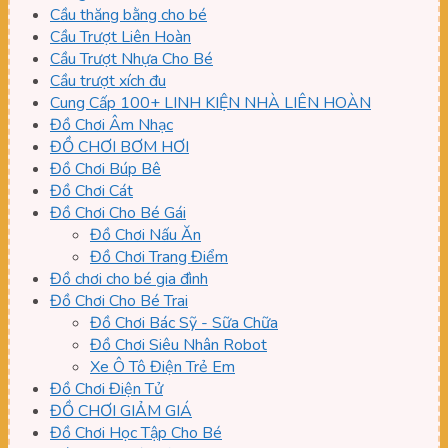
Cầu thăng bằng cho bé
Cầu Trượt Liên Hoàn
Cầu Trượt Nhựa Cho Bé
Cầu trượt xích đu
Cung Cấp 100+ LINH KIỆN NHÀ LIÊN HOÀN
Đồ Chơi Âm Nhạc
ĐỒ CHƠI BƠM HƠI
Đồ Chơi Búp Bê
Đồ Chơi Cát
Đồ Chơi Cho Bé Gái
Đồ Chơi Nấu Ăn
Đồ Chơi Trang Điểm
Đồ chơi cho bé gia đình
Đồ Chơi Cho Bé Trai
Đồ Chơi Bác Sỹ - Sữa Chữa
Đồ Chơi Siêu Nhân Robot
Xe Ô Tô Điện Trẻ Em
Đồ Chơi Điện Tử
ĐỒ CHƠI GIẢM GIÁ
Đồ Chơi Học Tập Cho Bé