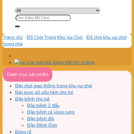
Tìm
kiếm:
Trang chủ
/
Đồ Chơi Trong Khu Vui Chơi
/
Đồ chơi khu vui chơi
trong nhà
Danh mục sản phẩm
Bàn chơi giao thông trong khu vui chơi
Bàn lego gỗ xếp hình cho bé
Bập bênh cho bé
Bập bênh 2 đầu
Bập bênh cá vòng cung
Bập bênh đôi
Bập Bênh Đơn
Bóng rổ