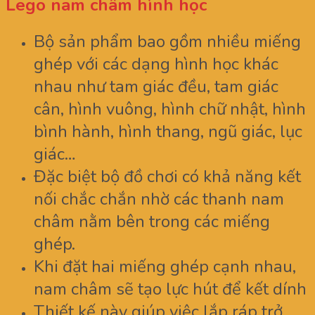
Lego nam châm hình học
Bộ sản phẩm bao gồm nhiều miếng
ghép với các dạng hình học khác
nhau như tam giác đều, tam giác
cân, hình vuông, hình chữ nhật, hình
bình hành, hình thang, ngũ giác, lục
giác…
Đặc biệt bộ đồ chơi có khả năng kết
nối chắc chắn nhờ các thanh nam
châm nằm bên trong các miếng
ghép.
Khi đặt hai miếng ghép cạnh nhau,
nam châm sẽ tạo lực hút để kết dính
Thiết kế này giúp việc lắp ráp trở