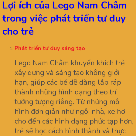
Lợi ích của Lego Nam Châm
trong việc phát triển tư duy
cho trẻ
Phát triển tư duy sáng tạo
Lego Nam Châm khuyến khích trẻ
xây dựng và sáng tạo không giới
hạn, giúp các bé dễ dàng lắp ráp
thành những hình dạng theo trí
tưởng tượng riêng. Từ những mô
hình đơn giản như ngôi nhà, xe hơi
cho đến các hình dạng phức tạp hơn,
trẻ sẽ học cách hình thành và thực