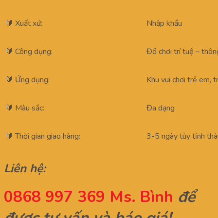
🔰 Xuất xứ:
Nhập khẩu
🔰 Công dụng:
Đồ chơi trí tuệ – thô
🔰 Ứng dụng:
Khu vui chơi trẻ em,
🔰 Màu sắc:
Đa dạng
🔰 Thời gian giao hàng:
3-5 ngày tùy tỉnh th
Liên hệ:
0868 997 369 Ms. Bình
để
được tư vấn và báo giá!