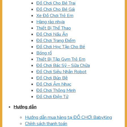
Đồ Chơi Cho Bé Trai
Đồ Chơi Cho Bé Gái
Xe Đồ Chơi Trẻ Em
Hàng rào nhựa
Thiết Bị Thể Thao
Đồ Chơi Nấu Ăn
Đồ Chơi Trang Điểm
Đồ Chơi Học Tập Cho Bé
Bóng rổ
Thiết Bị Tập Gym Trẻ Em
Đồ Chơi Bác Sỹ – Sữa Chữa
Đồ Chơi Siêu Nhân Robot
Đồ Chơi Búp Bê
Đồ Chơi Âm Nhạc
Đồ Chơi Thông Minh
Đồ Chơi Điện Tử
Hướng dẫn
Hướng dẫn mua hàng tại ĐỒ CHƠI BabyKing
Chính sách thanh toán