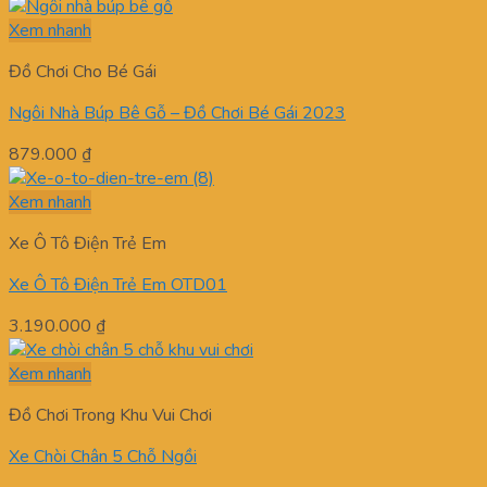
Xem nhanh
Đồ Chơi Cho Bé Gái
Ngôi Nhà Búp Bê Gỗ – Đồ Chơi Bé Gái 2023
879.000
₫
Xem nhanh
Xe Ô Tô Điện Trẻ Em
Xe Ô Tô Điện Trẻ Em OTD01
3.190.000
₫
Xem nhanh
Đồ Chơi Trong Khu Vui Chơi
Xe Chòi Chân 5 Chỗ Ngồi