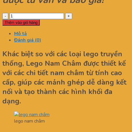
CÁC
LOẠI
Thêm vào giỏ hàng
LEGO
Mô tả
NAM
Đánh giá (0)
CHÂM
TRÊN
Khác biệt so với các loại lego truyền
THỊ
TRƯỜNG
thống, Lego Nam Châm được thiết kế
-
với các chi tiết nam châm từ tính cao
BBK015
số
cấp, giúp các mảnh ghép dễ dàng kết
lượng
nối và tạo thành các hình khối đa
dạng.
lego nam châm