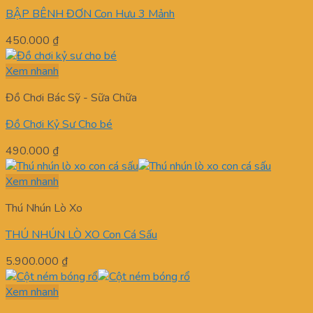
BẬP BÊNH ĐƠN Con Hưu 3 Mảnh
450.000
₫
Xem nhanh
Đồ Chơi Bác Sỹ - Sữa Chữa
Đồ Chơi Kỷ Sư Cho bé
490.000
₫
Xem nhanh
Thú Nhún Lò Xo
THÚ NHÚN LÒ XO Con Cá Sấu
5.900.000
₫
Xem nhanh