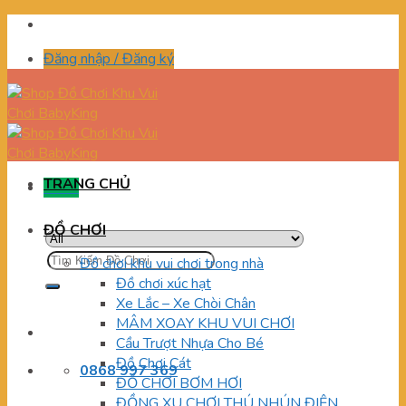
Skip
to
Đăng nhập / Đăng ký
content
TRANG CHỦ
Menu
ĐỒ CHƠI
Tìm
Đồ chơi khu vui chơi trong nhà
kiếm:
Đồ chơi xúc hạt
Xe Lắc – Xe Chòi Chân
MÂM XOAY KHU VUI CHƠI
Cầu Trượt Nhựa Cho Bé
Đồ Chơi Cát
0868 997 369
ĐỒ CHƠI BƠM HƠI
ĐỒNG XU CHƠI THÚ NHÚN ĐIỆN