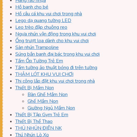
Hàng rào nhựa
Hồ banh cho bé
Hồ câu cá khu vui chơi trong nhà
Lego dạ quang tường LED
Leo trèo đập chuông reo
Ngựa nhún vận động trong khu vui chơi
Ống trượt loa dành cho khu vui chơi
Sàn nhún Trampoline
Súng bắn banh đại bác trong khu vui chơi
Tấm Ốp Tường Trẻ Em
Tấm tường ảo thuật bóng đi trên tường
THẢM LÓT KHU VUI CHƠI
Thi công lắp đặt khu vui chơi trong nhà
Thiết Bị Mầm Non
Bàn Ghế Mầm Non
Ghế Mầm Non
Giường Ngủ Mầm Non
Thiết Bị Tập Gym Trẻ Em
Thiết Bị Thể Thao
THÚ NHÚN ĐIỆN NK
Thú Nhún Lò Xo