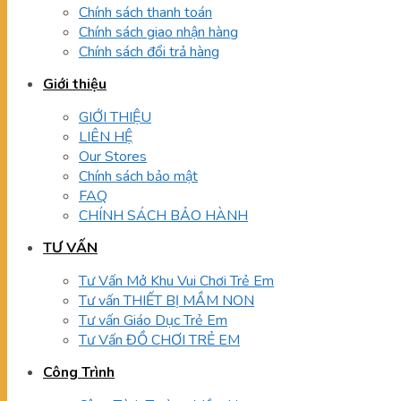
Chính sách thanh toán
Chính sách giao nhận hàng
Chính sách đổi trả hàng
Giới thiệu
GIỚI THIỆU
LIÊN HỆ
Our Stores
Chính sách bảo mật
FAQ
CHÍNH SÁCH BẢO HÀNH
TƯ VẤN
Tư Vấn Mở Khu Vui Chơi Trẻ Em
Tư vấn THIẾT BỊ MẦM NON
Tư vấn Giáo Dục Trẻ Em
Tư Vấn ĐỒ CHƠI TRẺ EM
Công Trình