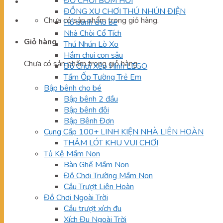
ĐỒ CHƠI BƠM HƠI
ĐỒNG XU CHƠI THÚ NHÚN ĐIỆN
Chưa có sản phẩm trong giỏ hàng.
Hồ banh cho bé
Nhà Chòi Cổ Tích
Giỏ hàng
Thú Nhún Lò Xo
Hầm chui con sâu
Chưa có sản phẩm trong giỏ hàng.
Đồ Chơi Xếp Hình LEGO
Tấm Ốp Tường Trẻ Em
Bập bênh cho bé
Bập bênh 2 đầu
Bập bênh đôi
Bập Bênh Đơn
Cung Cấp 100+ LINH KIỆN NHÀ LIÊN HOÀN
THẢM LÓT KHU VUI CHƠI
Tủ Kệ Mầm Non
Bàn Ghế Mầm Non
Đồ Chơi Trường Mầm Non
Cầu Trượt Liên Hoàn
Đồ Chơi Ngoài Trời
Cầu trượt xích đu
Xích Đu Ngoài Trời