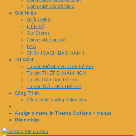
Chính sách đổi trả hàng
Giới thiệu
GIỚI THIỆU
LIÊN HỆ
Our Stores
Chính sách bảo mật
FAQ
CHÍNH SÁCH BẢO HÀNH
TƯ VẤN
Tư Vấn Mở Khu Vui Chơi Trẻ Em
Tư vấn THIẾT BỊ MẦM NON
Tư vấn Giáo Dục Trẻ Em
Tư Vấn ĐỒ CHƠI TRẺ EM
Công Trình
Công Trình Trường Mầm Non
Assign a menu in Theme Options > Menus
Đăng nhập