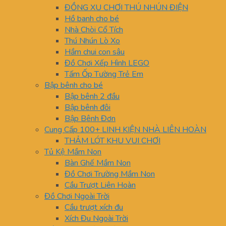
ĐỒNG XU CHƠI THÚ NHÚN ĐIỆN
Hồ banh cho bé
Nhà Chòi Cổ Tích
Thú Nhún Lò Xo
Hầm chui con sâu
Đồ Chơi Xếp Hình LEGO
Tấm Ốp Tường Trẻ Em
Bập bênh cho bé
Bập bênh 2 đầu
Bập bênh đôi
Bập Bênh Đơn
Cung Cấp 100+ LINH KIỆN NHÀ LIÊN HOÀN
THẢM LÓT KHU VUI CHƠI
Tủ Kệ Mầm Non
Bàn Ghế Mầm Non
Đồ Chơi Trường Mầm Non
Cầu Trượt Liên Hoàn
Đồ Chơi Ngoài Trời
Cầu trượt xích đu
Xích Đu Ngoài Trời