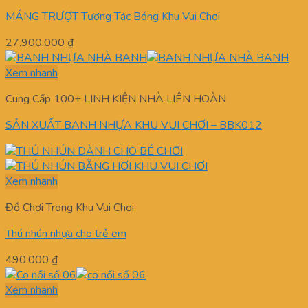
MÁNG TRƯỢT Tương Tác Bóng Khu Vui Chơi
27.900.000
₫
Xem nhanh
Cung Cấp 100+ LINH KIỆN NHÀ LIÊN HOÀN
SẢN XUẤT BANH NHỰA KHU VUI CHƠI – BBK012
Xem nhanh
Đồ Chơi Trong Khu Vui Chơi
Thú nhún nhựa cho trẻ em
490.000
₫
Xem nhanh