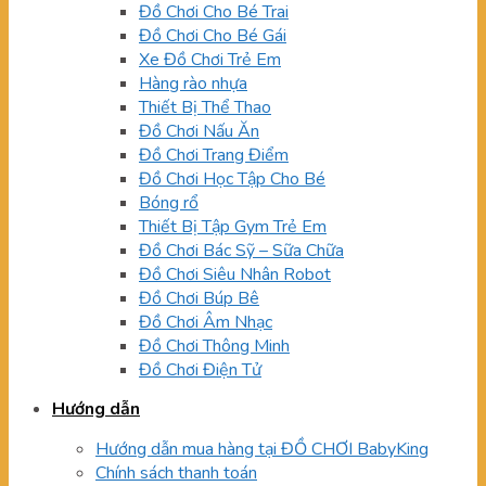
Đồ Chơi Cho Bé Trai
Đồ Chơi Cho Bé Gái
Xe Đồ Chơi Trẻ Em
Hàng rào nhựa
Thiết Bị Thể Thao
Đồ Chơi Nấu Ăn
Đồ Chơi Trang Điểm
Đồ Chơi Học Tập Cho Bé
Bóng rổ
Thiết Bị Tập Gym Trẻ Em
Đồ Chơi Bác Sỹ – Sữa Chữa
Đồ Chơi Siêu Nhân Robot
Đồ Chơi Búp Bê
Đồ Chơi Âm Nhạc
Đồ Chơi Thông Minh
Đồ Chơi Điện Tử
Hướng dẫn
Hướng dẫn mua hàng tại ĐỒ CHƠI BabyKing
Chính sách thanh toán