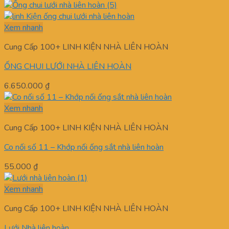
Xem nhanh
Cung Cấp 100+ LINH KIỆN NHÀ LIÊN HOÀN
ỐNG CHUI LƯỚI NHÀ LIÊN HOÀN
6.650.000
₫
Xem nhanh
Cung Cấp 100+ LINH KIỆN NHÀ LIÊN HOÀN
Co nối số 11 – Khớp nối ống sắt nhà liên hoàn
55.000
₫
Xem nhanh
Cung Cấp 100+ LINH KIỆN NHÀ LIÊN HOÀN
Lưới Nhà liên hoàn