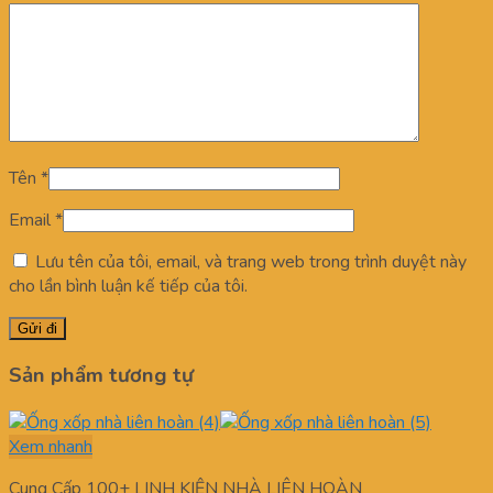
Tên
*
Email
*
Lưu tên của tôi, email, và trang web trong trình duyệt này
cho lần bình luận kế tiếp của tôi.
Sản phẩm tương tự
Xem nhanh
Cung Cấp 100+ LINH KIỆN NHÀ LIÊN HOÀN