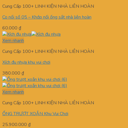
Cung Cấp 100+ LINH KIỆN NHÀ LIÊN HOÀN
Co nối số 05 – Khớp nối ống sắt nhà liên hoàn
60.000
₫
Xem nhanh
Cung Cấp 100+ LINH KIỆN NHÀ LIÊN HOÀN
Xích đu nhựa khu vui chơi
380.000
₫
Xem nhanh
Cung Cấp 100+ LINH KIỆN NHÀ LIÊN HOÀN
ỐNG TRƯỢT XOẮN Khu Vui Chơi
25.900.000
₫