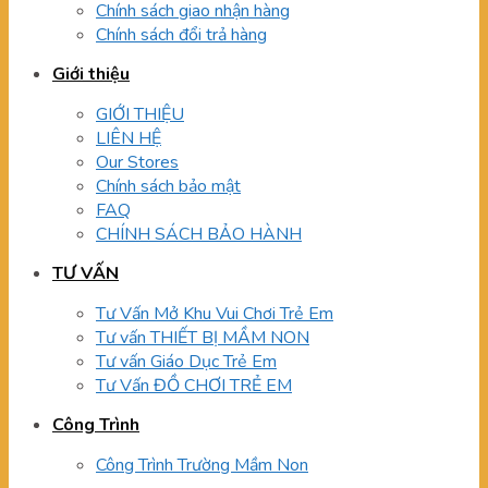
Chính sách giao nhận hàng
Chính sách đổi trả hàng
Giới thiệu
GIỚI THIỆU
LIÊN HỆ
Our Stores
Chính sách bảo mật
FAQ
CHÍNH SÁCH BẢO HÀNH
TƯ VẤN
Tư Vấn Mở Khu Vui Chơi Trẻ Em
Tư vấn THIẾT BỊ MẦM NON
Tư vấn Giáo Dục Trẻ Em
Tư Vấn ĐỒ CHƠI TRẺ EM
Công Trình
Công Trình Trường Mầm Non