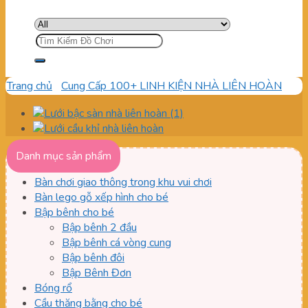
Tìm
kiếm:
Trang chủ
/
Cung Cấp 100+ LINH KIỆN NHÀ LIÊN HOÀN
Danh mục sản phẩm
Bàn chơi giao thông trong khu vui chơi
Bàn lego gỗ xếp hình cho bé
Bập bênh cho bé
Bập bênh 2 đầu
Bập bênh cá vòng cung
Bập bênh đôi
Bập Bênh Đơn
Bóng rổ
Cầu thăng bằng cho bé