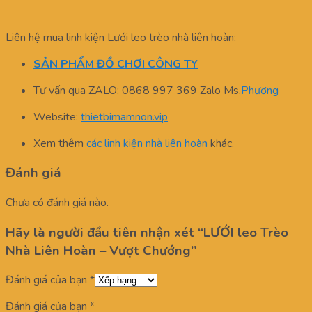
Liên hệ mua linh kiện Lưới leo trèo nhà liên hoàn:
SẢN PHẨM ĐỒ CHƠI CÔNG TY
Tư vấn qua ZALO: 0868 997 369 Zalo Ms.
Phương
Website:
thietbimamnon.vip
Xem thêm
các linh kiện nhà liên hoàn
khác.
Đánh giá
Chưa có đánh giá nào.
Hãy là người đầu tiên nhận xét “LƯỚI leo Trèo
Nhà Liên Hoàn – Vượt Chướng”
Đánh giá của bạn
*
Đánh giá của bạn
*