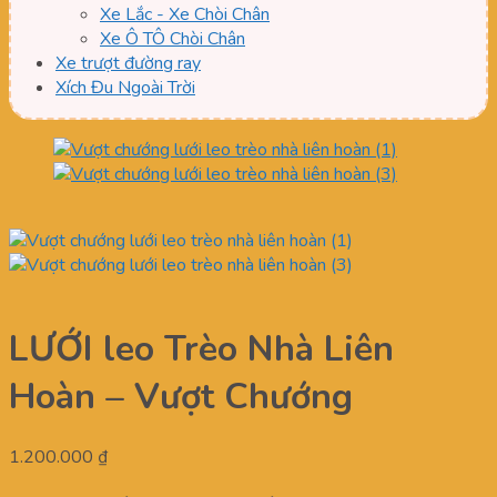
Xe Lắc - Xe Chòi Chân
Xe Ô TÔ Chòi Chân
Xe trượt đường ray
Xích Đu Ngoài Trời
LƯỚI leo Trèo Nhà Liên
Hoàn – Vượt Chướng
1.200.000
₫