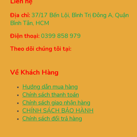
Liên hệ
Địa chỉ:
37/17 Bến Lội, Bình Trị Đông A, Quận
Bình Tân, HCM
Điện thoại:
0399 858 979
Theo dõi chúng tôi tại:
Về Khách Hàng
Hướng dẫn mua hàng
Chính sách thanh toán
Chính sách giao nhận hàng
CHÍNH SÁCH BẢO HÀNH
Chính sách đổi trả hàng