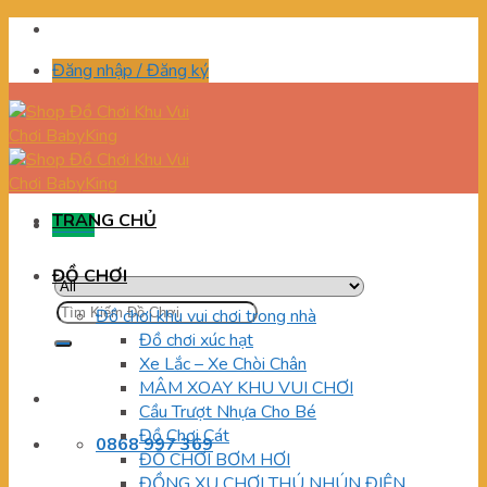
Skip
to
Đăng nhập / Đăng ký
content
TRANG CHỦ
Menu
ĐỒ CHƠI
Tìm
Đồ chơi khu vui chơi trong nhà
kiếm:
Đồ chơi xúc hạt
Xe Lắc – Xe Chòi Chân
MÂM XOAY KHU VUI CHƠI
Cầu Trượt Nhựa Cho Bé
Đồ Chơi Cát
0868 997 369
ĐỒ CHƠI BƠM HƠI
ĐỒNG XU CHƠI THÚ NHÚN ĐIỆN