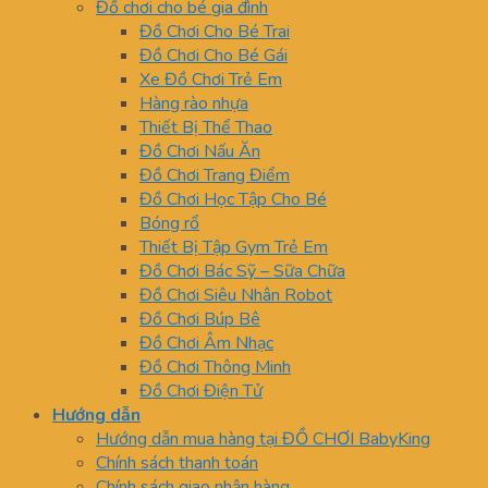
Đồ chơi cho bé gia đình
Đồ Chơi Cho Bé Trai
Đồ Chơi Cho Bé Gái
Xe Đồ Chơi Trẻ Em
Hàng rào nhựa
Thiết Bị Thể Thao
Đồ Chơi Nấu Ăn
Đồ Chơi Trang Điểm
Đồ Chơi Học Tập Cho Bé
Bóng rổ
Thiết Bị Tập Gym Trẻ Em
Đồ Chơi Bác Sỹ – Sữa Chữa
Đồ Chơi Siêu Nhân Robot
Đồ Chơi Búp Bê
Đồ Chơi Âm Nhạc
Đồ Chơi Thông Minh
Đồ Chơi Điện Tử
Hướng dẫn
Hướng dẫn mua hàng tại ĐỒ CHƠI BabyKing
Chính sách thanh toán
Chính sách giao nhận hàng