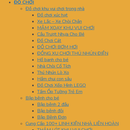
ĐỒ CHƠI
Đồ chơi khu vui chơi trong nhà
Đồ chơi xúc hạt
Xe Lắc – Xe Chòi Chân
MÂM XOAY KHU VUI CHƠI
Cầu Trượt Nhựa Cho Bé
Đồ Chơi Cát
ĐỒ CHƠI BƠM HƠI
ĐỒNG XU CHƠI THÚ NHÚN ĐIỆN
Hồ banh cho bé
Nhà Chòi Cổ Tích
Thú Nhún Lò Xo
Hầm chui con sâu
Đồ Chơi Xếp Hình LEGO
Tấm Ốp Tường Trẻ Em
Bập bênh cho bé
Bập bênh 2 đầu
Bập bênh đôi
Bập Bênh Đơn
Cung Cấp 100+ LINH KIỆN NHÀ LIÊN HOÀN