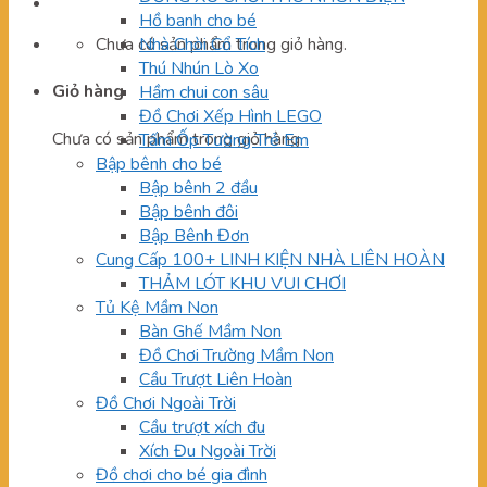
Hồ banh cho bé
Chưa có sản phẩm trong giỏ hàng.
Nhà Chòi Cổ Tích
Thú Nhún Lò Xo
Giỏ hàng
Hầm chui con sâu
Đồ Chơi Xếp Hình LEGO
Chưa có sản phẩm trong giỏ hàng.
Tấm Ốp Tường Trẻ Em
Bập bênh cho bé
Bập bênh 2 đầu
Bập bênh đôi
Bập Bênh Đơn
Cung Cấp 100+ LINH KIỆN NHÀ LIÊN HOÀN
THẢM LÓT KHU VUI CHƠI
Tủ Kệ Mầm Non
Bàn Ghế Mầm Non
Đồ Chơi Trường Mầm Non
Cầu Trượt Liên Hoàn
Đồ Chơi Ngoài Trời
Cầu trượt xích đu
Xích Đu Ngoài Trời
Đồ chơi cho bé gia đình