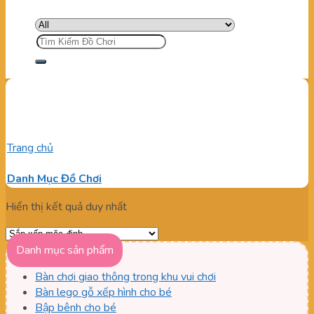
Tìm
kiếm:
Ống mút xốp an toàn cho trẻ
Trang chủ
/
Sản phẩm được gắn thẻ “Ống mút xốp an toàn cho
trẻ”
Danh Mục Đồ Chơi
Hiển thị kết quả duy nhất
Danh mục sản phẩm
Bàn chơi giao thông trong khu vui chơi
Bàn lego gỗ xếp hình cho bé
Bập bênh cho bé