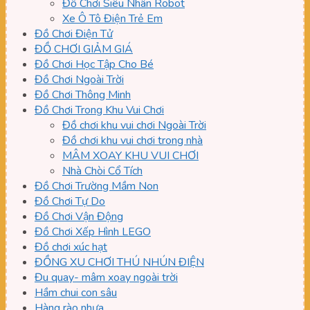
Đồ Chơi Siêu Nhân Robot
Xe Ô Tô Điện Trẻ Em
Đồ Chơi Điện Tử
ĐỒ CHƠI GIẢM GIÁ
Đồ Chơi Học Tập Cho Bé
Đồ Chơi Ngoài Trời
Đồ Chơi Thông Minh
Đồ Chơi Trong Khu Vui Chơi
Đồ chơi khu vui chơi Ngoài Trời
Đồ chơi khu vui chơi trong nhà
MÂM XOAY KHU VUI CHƠI
Nhà Chòi Cổ Tích
Đồ Chơi Trường Mầm Non
Đồ Chơi Tự Do
Đồ Chơi Vận Động
Đồ Chơi Xếp Hình LEGO
Đồ chơi xúc hạt
ĐỒNG XU CHƠI THÚ NHÚN ĐIỆN
Đu quay- mâm xoay ngoài trời
Hầm chui con sâu
Hàng rào nhựa