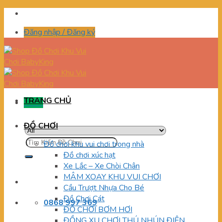
Skip
to
Đăng nhập / Đăng ký
content
TRANG CHỦ
Menu
ĐỒ CHƠI
Tìm
Đồ chơi khu vui chơi trong nhà
kiếm:
Đồ chơi xúc hạt
Xe Lắc – Xe Chòi Chân
MÂM XOAY KHU VUI CHƠI
Cầu Trượt Nhựa Cho Bé
Đồ Chơi Cát
0868 997 369
ĐỒ CHƠI BƠM HƠI
ĐỒNG XU CHƠI THÚ NHÚN ĐIỆN