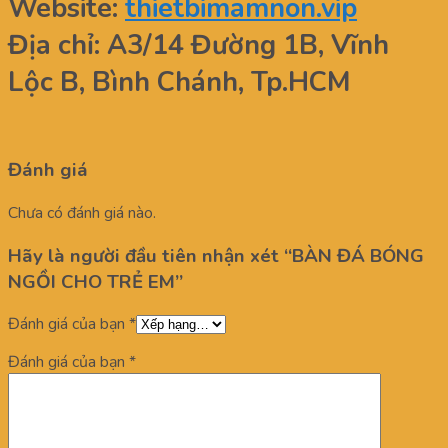
Website:
thietbimamnon.vip
Địa chỉ: A3/14 Đường 1B, Vĩnh
Lộc B, Bình Chánh, Tp.HCM
Đánh giá
Chưa có đánh giá nào.
Hãy là người đầu tiên nhận xét “BÀN ĐÁ BÓNG
NGỒI CHO TRẺ EM”
Đánh giá của bạn
*
Đánh giá của bạn
*