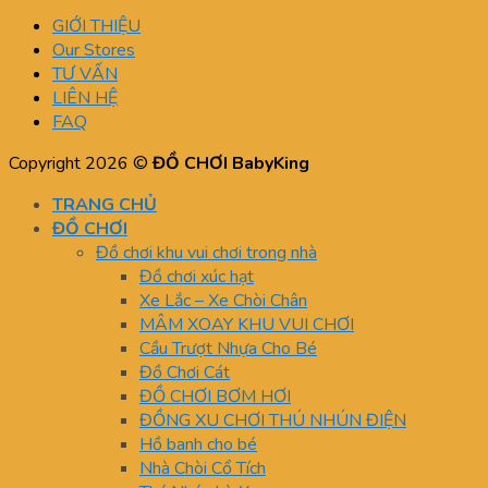
GIỚI THIỆU
Our Stores
TƯ VẤN
LIÊN HỆ
FAQ
Copyright 2026 ©
ĐỒ CHƠI BabyKing
TRANG CHỦ
ĐỒ CHƠI
Đồ chơi khu vui chơi trong nhà
Đồ chơi xúc hạt
Xe Lắc – Xe Chòi Chân
MÂM XOAY KHU VUI CHƠI
Cầu Trượt Nhựa Cho Bé
Đồ Chơi Cát
ĐỒ CHƠI BƠM HƠI
ĐỒNG XU CHƠI THÚ NHÚN ĐIỆN
Hồ banh cho bé
Nhà Chòi Cổ Tích