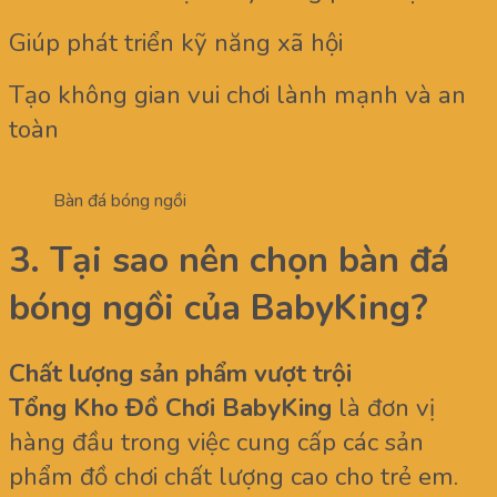
Giúp phát triển kỹ năng xã hội
Tạo không gian vui chơi lành mạnh và an
toàn
Bàn đá bóng ngồi
3. Tại sao nên chọn bàn đá
bóng ngồi của BabyKing?
Chất lượng sản phẩm vượt trội
Tổng Kho Đồ Chơi BabyKing
là đơn vị
hàng đầu trong việc cung cấp các sản
phẩm đồ chơi chất lượng cao cho trẻ em.