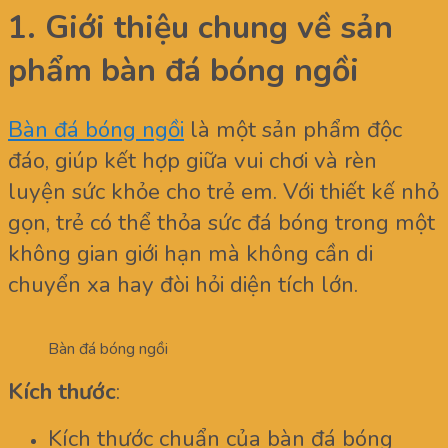
TRẺ
1. Giới thiệu chung về sản
EM
số
phẩm bàn đá bóng ngồi
lượng
Bàn đá bóng ngồi
là một sản phẩm độc
đáo, giúp kết hợp giữa vui chơi và rèn
luyện sức khỏe cho trẻ em. Với thiết kế nhỏ
gọn, trẻ có thể thỏa sức đá bóng trong một
không gian giới hạn mà không cần di
chuyển xa hay đòi hỏi diện tích lớn.
Bàn đá bóng ngồi
Kích thước
:
Kích thước chuẩn của bàn đá bóng