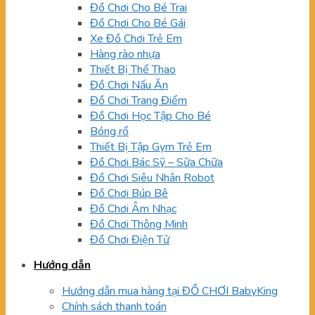
Đồ Chơi Cho Bé Trai
Đồ Chơi Cho Bé Gái
Xe Đồ Chơi Trẻ Em
Hàng rào nhựa
Thiết Bị Thể Thao
Đồ Chơi Nấu Ăn
Đồ Chơi Trang Điểm
Đồ Chơi Học Tập Cho Bé
Bóng rổ
Thiết Bị Tập Gym Trẻ Em
Đồ Chơi Bác Sỹ – Sữa Chữa
Đồ Chơi Siêu Nhân Robot
Đồ Chơi Búp Bê
Đồ Chơi Âm Nhạc
Đồ Chơi Thông Minh
Đồ Chơi Điện Tử
Hướng dẫn
Hướng dẫn mua hàng tại ĐỒ CHƠI BabyKing
Chính sách thanh toán