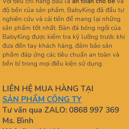
Với tiêu chí hàng đầu là
an toàn cho bé
và
độ bền của sản phẩm, BabyKing đã đầu tư
nghiên cứu và cải tiến để mang lại những
sản phẩm tốt nhất. Bàn đá bóng ngồi của
BabyKing được kiểm tra kỹ lưỡng trước khi
đưa đến tay khách hàng, đảm bảo sản
phẩm đáp ứng các tiêu chuẩn an toàn và
bền bỉ trong mọi điều kiện sử dụng.
LIÊN HỆ MUA HÀNG TẠI
SẢN PHẨM CÔNG TY
Tư vấn qua ZALO: 0868 997 369
Ms. Bình