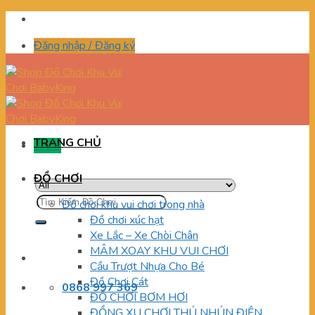
Skip
to
Đăng nhập / Đăng ký
content
TRANG CHỦ
Menu
ĐỒ CHƠI
Tìm
Đồ chơi khu vui chơi trong nhà
kiếm:
Đồ chơi xúc hạt
Xe Lắc – Xe Chòi Chân
MÂM XOAY KHU VUI CHƠI
Cầu Trượt Nhựa Cho Bé
Đồ Chơi Cát
0868 997 369
ĐỒ CHƠI BƠM HƠI
ĐỒNG XU CHƠI THÚ NHÚN ĐIỆN