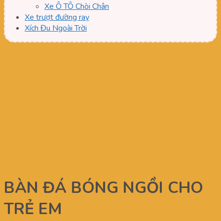
Xe Ô TÔ Chòi Chân
Xe trượt đường ray
Xích Đu Ngoài Trời
BÀN ĐÁ BÓNG NGỒI CHO
TRẺ EM