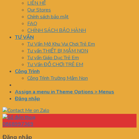
LIÊN HỆ
Our Stores
Chính sách bảo mật
FAQ
CHÍNH SÁCH BẢO HÀNH
TƯ VẤN
Tư Vấn Mở Khu Vui Chơi Trẻ Em
Tư vấn THIẾT BỊ MẦM NON
Tư vấn Giáo Dục Trẻ Em
Tư Vấn ĐỒ CHƠI TRẺ EM
Công Trình
Công Trình Trường Mầm Non
Assign a menu in Theme Options > Menus
Đăng nhập
0868997369
Đăng nhập