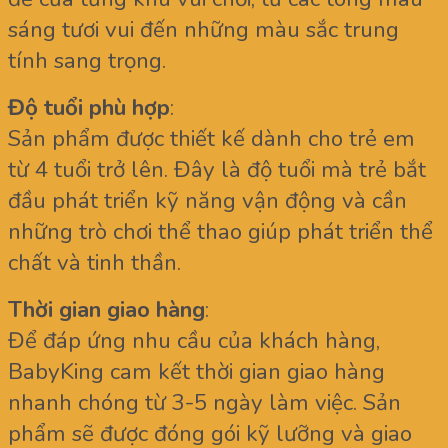
sáng tươi vui đến những màu sắc trung
tính sang trọng.
Độ tuổi phù hợp
:
Sản phẩm được thiết kế dành cho trẻ em
từ 4 tuổi trở lên. Đây là độ tuổi mà trẻ bắt
đầu phát triển kỹ năng vận động và cần
những trò chơi thể thao giúp phát triển thể
chất và tinh thần.
Thời gian giao hàng
:
Để đáp ứng nhu cầu của khách hàng,
BabyKing cam kết thời gian giao hàng
nhanh chóng từ 3-5 ngày làm việc. Sản
phẩm sẽ được đóng gói kỹ lưỡng và giao