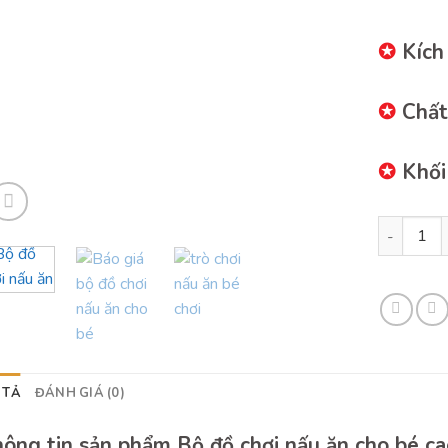
✪
Kích
✪
Chất
✪
Khối
ĐỒ CHƠI 
 TẢ
ĐÁNH GIÁ (0)
ông tin sản phẩm Bộ đồ chơi nấu ăn cho bé ca