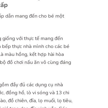
cấp
, hấp dẫn mang đến cho bé một
g giống với thực tế mang đến
 bếp thực nhà mình cho các bé
là màu hồng, kết hợp hài hòa
 bộ đồ chơi nấu ăn vô cùng đáng
 gồm đầy đủ các dụng cụ nhà
, đồng hồ, lò vi sóng và 13 chi
ào, đồ chiên, đĩa, lọ muối, lọ tiêu,