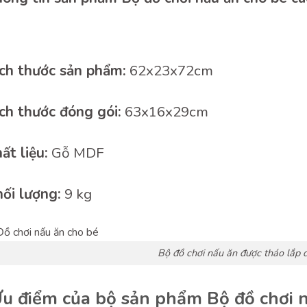
ch thước sản phẩm:
62x23x72cm
ch thước đóng gói:
63x16x29cm
ất liệu:
Gỗ MDF
ối lượng:
9 kg
Bộ đồ chơi nấu ăn được tháo lắp 
u điểm của bộ sản phẩm Bộ đồ chơi n