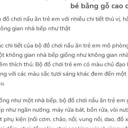
bé bằng gỗ cao 
 đồ chơi nấu ăn trẻ em với nhiều chi tiết thú vị
ông gian nhà bếp như thật
c chi tiết của bộ đồ chơi nấu ăn trẻ em mô phòn
t không gian nhà bếp giống như không gian nhà
êm thích thú. Bộ đồ chơi trẻ em có màu chủ đạo 
ng với các màu sắc tươi sáng khác đem đến một
u.
ống như một nhà bếp, bộ đồ chơi nấu ăn trẻ em
p như ngăn nướng, máy rửa bát, bồn rửa, vòi nước
ết phụ kiện (nồi cơm, chảo, nồi, vung nồi, dao, đồ x