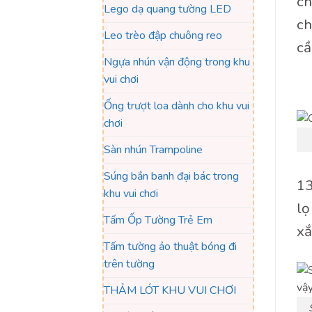
ch
Lego dạ quang tường LED
ch
Leo trèo đập chuông reo
cầ
Ngựa nhún vận động trong khu
vui chơi
Ống trượt loa dành cho khu vui
chơi
Sàn nhún Trampoline
Súng bắn banh đại bác trong
13
khu vui chơi
lọ
Tấm Ốp Tường Trẻ Em
xắ
Tấm tường ảo thuật bóng đi
trên tường
THẢM LÓT KHU VUI CHƠI