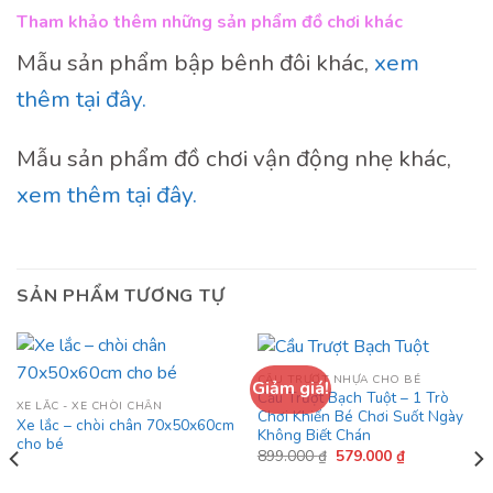
Tham khảo thêm những sản phẩm đồ chơi khác
Mẫu sản phẩm bập bênh đôi khác,
xem
thêm tại đây.
Mẫu sản phẩm đồ chơi vận động nhẹ khác,
xem thêm tại đây.
SẢN PHẨM TƯƠNG TỰ
CẦU TRƯỢT NHỰA CHO BÉ
Giảm giá!
Cầu Trượt Bạch Tuột – 1 Trò
XE LẮC - XE CHÒI CHÂN
Chơi Khiến Bé Chơi Suốt Ngày
Xe lắc – chòi chân 70x50x60cm
Không Biết Chán
cho bé
Giá
Giá
899.000
₫
579.000
₫
gốc
hiện
là:
tại