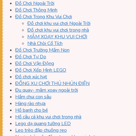
Đồ Chơi Ngoài Trời
Đồ Chơi Thông Minh
Đồ Chơi Trong Khu Vui Chơi
Đồ chơi khu vui chơi Ngoài Trời
Đồ chơi khu vui chơi trong nhà
MÂM XOAY KHU VUI CHƠI
Nhà Chòi Cổ Tích
Đồ Chơi Trường Mầm Non
Đồ Chơi Tự Do
Đồ Chơi Vận Động
Đồ Chơi Xếp Hình LEGO
Đồ chơi xúc hạt
ĐỒNG XU CHƠI THÚ NHÚN ĐIỆN
Đu quay- mâm xoay ngoài trời
Hầm chui con sâu
Hàng rào nhựa
Hồ banh cho bé
Hồ câu cá khu vui chơi trong nhà
Lego dạ quang tường LED
Leo trèo đập chuông reo