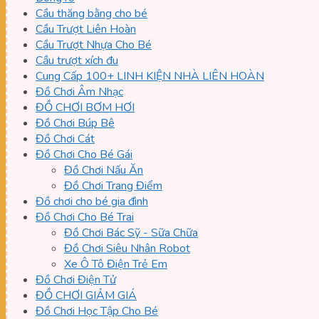
Cầu thăng bằng cho bé
Cầu Trượt Liên Hoàn
Cầu Trượt Nhựa Cho Bé
Cầu trượt xích đu
Cung Cấp 100+ LINH KIỆN NHÀ LIÊN HOÀN
Đồ Chơi Âm Nhạc
ĐỒ CHƠI BƠM HƠI
Đồ Chơi Búp Bê
Đồ Chơi Cát
Đồ Chơi Cho Bé Gái
Đồ Chơi Nấu Ăn
Đồ Chơi Trang Điểm
Đồ chơi cho bé gia đình
Đồ Chơi Cho Bé Trai
Đồ Chơi Bác Sỹ - Sữa Chữa
Đồ Chơi Siêu Nhân Robot
Xe Ô Tô Điện Trẻ Em
Đồ Chơi Điện Tử
ĐỒ CHƠI GIẢM GIÁ
Đồ Chơi Học Tập Cho Bé