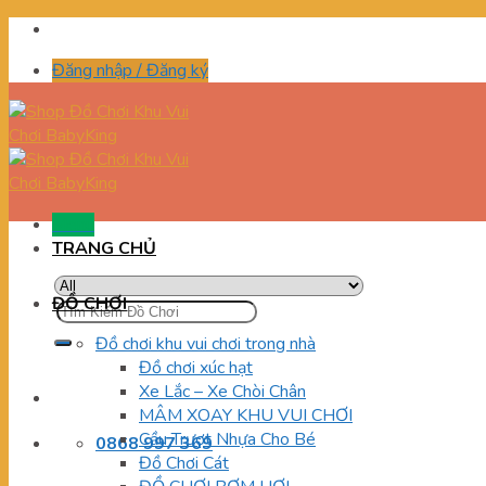
Skip
to
Đăng nhập / Đăng ký
content
Menu
TRANG CHỦ
ĐỒ CHƠI
Tìm
kiếm:
Đồ chơi khu vui chơi trong nhà
Đồ chơi xúc hạt
Xe Lắc – Xe Chòi Chân
MÂM XOAY KHU VUI CHƠI
Cầu Trượt Nhựa Cho Bé
0868 997 369
Đồ Chơi Cát