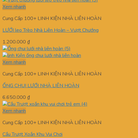
Xem nhanh
Cung Cấp 100+ LINH KIỆN NHÀ LIÊN HOÀN
LƯỚI leo Trèo Nhà Liên Hoàn – Vượt Chướng
1.200.000
₫
Xem nhanh
Cung Cấp 100+ LINH KIỆN NHÀ LIÊN HOÀN
ỐNG CHUI LƯỚI NHÀ LIÊN HOÀN
6.650.000
₫
Xem nhanh
Cung Cấp 100+ LINH KIỆN NHÀ LIÊN HOÀN
Cầu Trượt Xoắn Khu Vui Chơi