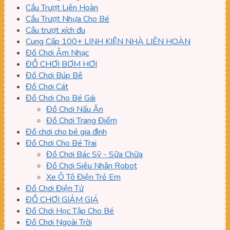
Cầu Trượt Liên Hoàn
Cầu Trượt Nhựa Cho Bé
Cầu trượt xích đu
Cung Cấp 100+ LINH KIỆN NHÀ LIÊN HOÀN
Đồ Chơi Âm Nhạc
ĐỒ CHƠI BƠM HƠI
Đồ Chơi Búp Bê
Đồ Chơi Cát
Đồ Chơi Cho Bé Gái
Đồ Chơi Nấu Ăn
Đồ Chơi Trang Điểm
Đồ chơi cho bé gia đình
Đồ Chơi Cho Bé Trai
Đồ Chơi Bác Sỹ - Sữa Chữa
Đồ Chơi Siêu Nhân Robot
Xe Ô Tô Điện Trẻ Em
Đồ Chơi Điện Tử
ĐỒ CHƠI GIẢM GIÁ
Đồ Chơi Học Tập Cho Bé
Đồ Chơi Ngoài Trời