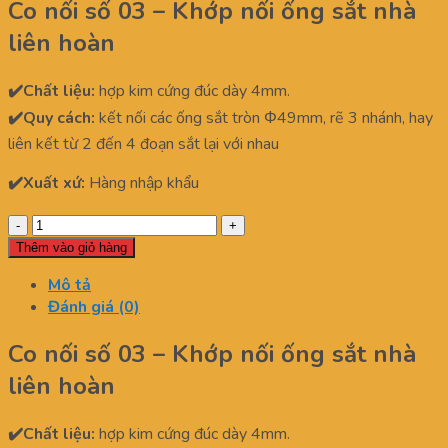
Co nối số 03 – Khớp nối ống sắt nhà
liên hoàn
✔️Chất liệu:
hợp kim cứng đúc dày 4mm.
✔️Quy cách:
kết nối các ống sắt tròn Φ49mm, rẽ 3 nhánh, hay
liên kết từ 2 đến 4 đoạn sắt lại với nhau
✔️Xuất xứ:
Hàng nhập khẩu
Co
nối
Thêm vào giỏ hàng
số
Mô tả
03
Đánh giá (0)
–
Khớp
Co nối số 03 – Khớp nối ống sắt nhà
nối
ống
liên hoàn
sắt
nhà
✔️Chất liệu:
hợp kim cứng đúc dày 4mm.
liên