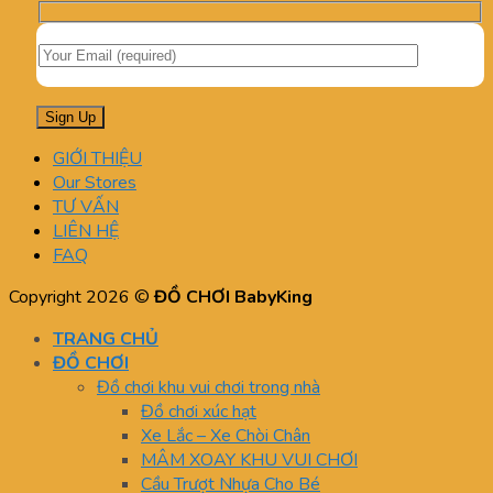
GIỚI THIỆU
Our Stores
TƯ VẤN
LIÊN HỆ
FAQ
Copyright 2026 ©
ĐỒ CHƠI BabyKing
TRANG CHỦ
ĐỒ CHƠI
Đồ chơi khu vui chơi trong nhà
Đồ chơi xúc hạt
Xe Lắc – Xe Chòi Chân
MÂM XOAY KHU VUI CHƠI
Cầu Trượt Nhựa Cho Bé