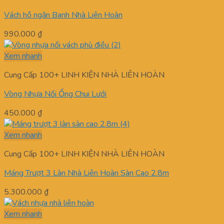
Vách hồ ngăn Banh Nhà Liên Hoàn
990.000
₫
Xem nhanh
Cung Cấp 100+ LINH KIỆN NHÀ LIÊN HOÀN
Vòng Nhựa Nối Ống Chui Lưới
450.000
₫
Xem nhanh
Cung Cấp 100+ LINH KIỆN NHÀ LIÊN HOÀN
Máng Trượt 3 Làn Nhà Liên Hoàn Sàn Cao 2.8m
5.300.000
₫
Xem nhanh