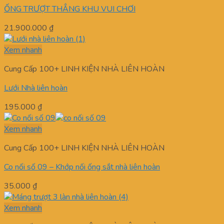
ỐNG TRƯỢT THẲNG KHU VUI CHƠI
21.900.000
₫
Xem nhanh
Cung Cấp 100+ LINH KIỆN NHÀ LIÊN HOÀN
Lưới Nhà liên hoàn
195.000
₫
Xem nhanh
Cung Cấp 100+ LINH KIỆN NHÀ LIÊN HOÀN
Co nối số 09 – Khớp nối ống sắt nhà liên hoàn
35.000
₫
Xem nhanh