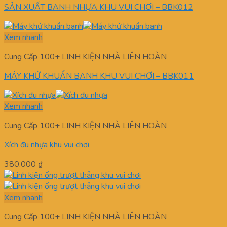
SẢN XUẤT BANH NHỰA KHU VUI CHƠI – BBK012
Xem nhanh
Cung Cấp 100+ LINH KIỆN NHÀ LIÊN HOÀN
MÁY KHỬ KHUẨN BANH KHU VUI CHƠI – BBK011
Xem nhanh
Cung Cấp 100+ LINH KIỆN NHÀ LIÊN HOÀN
Xích đu nhựa khu vui chơi
380.000
₫
Xem nhanh
Cung Cấp 100+ LINH KIỆN NHÀ LIÊN HOÀN