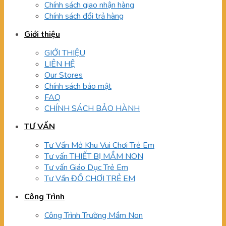
Chính sách giao nhận hàng
Chính sách đổi trả hàng
Giới thiệu
GIỚI THIỆU
LIÊN HỆ
Our Stores
Chính sách bảo mật
FAQ
CHÍNH SÁCH BẢO HÀNH
TƯ VẤN
Tư Vấn Mở Khu Vui Chơi Trẻ Em
Tư vấn THIẾT BỊ MẦM NON
Tư vấn Giáo Dục Trẻ Em
Tư Vấn ĐỒ CHƠI TRẺ EM
Công Trình
Công Trình Trường Mầm Non