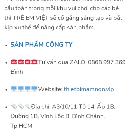
cầu toàn trong mỗi khu vui chơi cho các bé
thì TRẺ EM VIỆT sẽ cố gắng sáng tạo và bắt
kịp xu thế để nâng cấp sản phẩm.
SẢN PHẨM CÔNG TY
Tư vấn qua ZALO: 0868 997 369
Bình
Website:
thietbimamnon.vip
Địa chỉ: A3/10/11 Tổ 14, Ấp 1B,
Đường 1B, Vĩnh Lộc B, Bình Chánh,
Tp.HCM