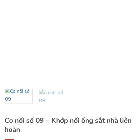
Co nối số 09 – Khớp nối ống sắt nhà liên
hoàn