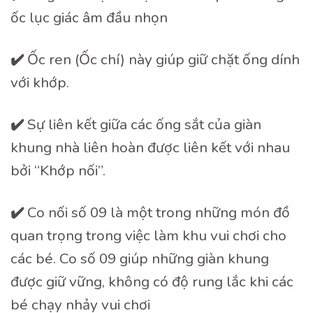
ốc lục giác âm đầu nhọn
✔️
Ốc ren (Ốc chí) này giúp giữ chặt ống dính
với khớp.
✔️
Sự liên kết giữa các ống sắt của giàn
khung nhà liên hoàn được liên kết với nhau
bởi “Khớp nối”.
✔️
Co nối số 09 là một trong những món đồ
quan trọng trong việc làm khu vui chơi cho
các bé. Co số 09 giúp những giàn khung
được giữ vững, không có độ rung lắc khi các
bé chạy nhảy vui chơi