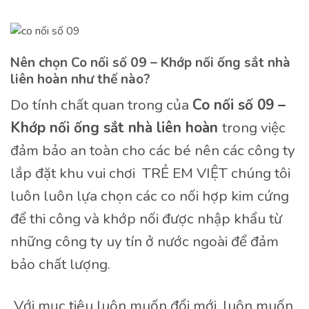
Nên chọn
Co nối số 09
– Khớp nối ống sắt nhà
liên hoàn
như thế nào?
Do tính chất quan trong của
Co nối số 09
–
Khớp nối ống sắt nhà liên hoàn
trong việc
đảm bảo an toàn cho các bé nên các công ty
lắp đặt khu vui chơi TRẺ EM VIỆT chúng tôi
luôn luôn lựa chọn các co nối hợp kim cứng
để thi công và khớp nối được nhập khẩu từ
những công ty uy tín ở nước ngoài để đảm
bảo chất lượng.
Với mục tiêu luôn muốn đổi mới, luôn muốn