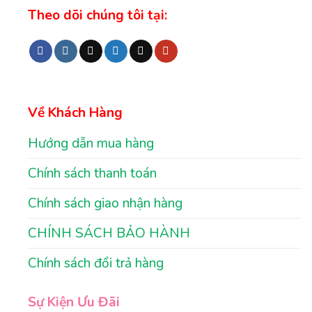
Theo dõi chúng tôi tại:
Về Khách Hàng
Hướng dẫn mua hàng
Chính sách thanh toán
Chính sách giao nhận hàng
CHÍNH SÁCH BẢO HÀNH
Chính sách đổi trả hàng
Sự Kiện Ưu Đãi