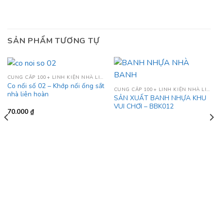
SẢN PHẨM TƯƠNG TỰ
CUNG CẤP 100+ LINH KIỆN NHÀ LIÊN HOÀN
Co nối số 02 – Khớp nối ống sắt
CUNG CẤP 100+ LINH KIỆN NHÀ LIÊN HOÀN
nhà liên hoàn
SẢN XUẤT BANH NHỰA KHU
VUI CHƠI – BBK012
70.000
₫