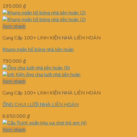
195.000
₫
Xem nhanh
Cung Cấp 100+ LINH KIỆN NHÀ LIÊN HOÀN
Khung ngăn hồ bóng nhà liên hoàn
790.000
₫
Xem nhanh
Cung Cấp 100+ LINH KIỆN NHÀ LIÊN HOÀN
ỐNG CHUI LƯỚI NHÀ LIÊN HOÀN
6.650.000
₫
Xem nhanh