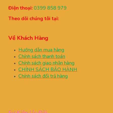
Điện thoại:
0399 858 979
Theo dõi chúng tôi tại:
Về Khách Hàng
Hướng dẫn mua hàng
Chính sách thanh toán
Chính sách giao nhận hàng
CHÍNH SÁCH BẢO HÀNH
Chính sách đổi trả hàng
Sự Kiện Ưu Đãi