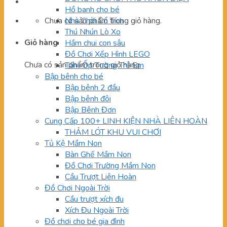
Hồ banh cho bé
Chưa có sản phẩm trong giỏ hàng.
Nhà Chòi Cổ Tích
Thú Nhún Lò Xo
Giỏ hàng
Hầm chui con sâu
Đồ Chơi Xếp Hình LEGO
Chưa có sản phẩm trong giỏ hàng.
Tấm Ốp Tường Trẻ Em
Bập bênh cho bé
Bập bênh 2 đầu
Bập bênh đôi
Bập Bênh Đơn
Cung Cấp 100+ LINH KIỆN NHÀ LIÊN HOÀN
THẢM LÓT KHU VUI CHƠI
Tủ Kệ Mầm Non
Bàn Ghế Mầm Non
Đồ Chơi Trường Mầm Non
Cầu Trượt Liên Hoàn
Đồ Chơi Ngoài Trời
Cầu trượt xích đu
Xích Đu Ngoài Trời
Đồ chơi cho bé gia đình