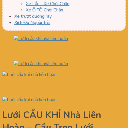
Xe Lắc - Xe Chòi Chân
Xe Ô TÔ Chòi Chân
Xe trượt đường ray
Xích Đu Ngoài Trời
Lưới CẦU KHỈ Nhà Liên
Hoàn – Cầu Treo Lưới