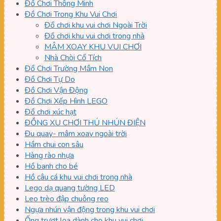
Đồ Chơi Thông Minh
Đồ Chơi Trong Khu Vui Chơi
Đồ chơi khu vui chơi Ngoài Trời
Đồ chơi khu vui chơi trong nhà
MÂM XOAY KHU VUI CHƠI
Nhà Chòi Cổ Tích
Đồ Chơi Trường Mầm Non
Đồ Chơi Tự Do
Đồ Chơi Vận Động
Đồ Chơi Xếp Hình LEGO
Đồ chơi xúc hạt
ĐỒNG XU CHƠI THÚ NHÚN ĐIỆN
Đu quay- mâm xoay ngoài trời
Hầm chui con sâu
Hàng rào nhựa
Hồ banh cho bé
Hồ câu cá khu vui chơi trong nhà
Lego dạ quang tường LED
Leo trèo đập chuông reo
Ngựa nhún vận động trong khu vui chơi
Ống trượt loa dành cho khu vui chơi