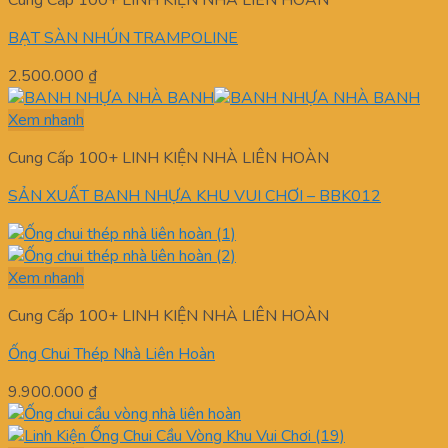
Cung Cấp 100+ LINH KIỆN NHÀ LIÊN HOÀN
BẠT SÀN NHÚN TRAMPOLINE
2.500.000
₫
Xem nhanh
Cung Cấp 100+ LINH KIỆN NHÀ LIÊN HOÀN
SẢN XUẤT BANH NHỰA KHU VUI CHƠI – BBK012
Xem nhanh
Cung Cấp 100+ LINH KIỆN NHÀ LIÊN HOÀN
Ống Chui Thép Nhà Liên Hoàn
9.900.000
₫