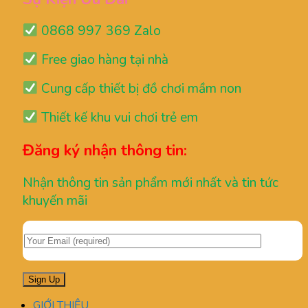
0868 997 369 Zalo
Free giao hàng tại nhà
Cung cấp thiết bị đồ chơi mầm non
Thiết kế khu vui chơi trẻ em
Đăng ký nhận thông tin:
Nhận thông tin sản phẩm mới nhất và tin tức
khuyến mãi
GIỚI THIỆU