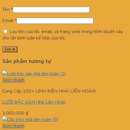
Tên
*
Email
*
Lưu tên của tôi, email, và trang web trong trình duyệt này
cho lần bình luận kế tiếp của tôi.
Sản phẩm tương tự
Xem nhanh
Cung Cấp 100+ LINH KIỆN NHÀ LIÊN HOÀN
LƯỚI BẬC SÀN Nhà Liên Hoàn
1.050.000
₫
Xem nhanh