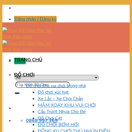
Skip
to
Đăng nhập / Đăng ký
content
TRANG CHỦ
Menu
ĐỒ CHƠI
Tìm
Đồ chơi khu vui chơi trong nhà
kiếm:
Đồ chơi xúc hạt
Xe Lắc – Xe Chòi Chân
MÂM XOAY KHU VUI CHƠI
Cầu Trượt Nhựa Cho Bé
Đồ Chơi Cát
0868 997 369
ĐỒ CHƠI BƠM HƠI
ĐỒNG XU CHƠI THÚ NHÚN ĐIỆN