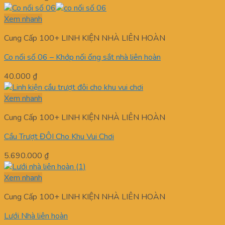
Xem nhanh
Cung Cấp 100+ LINH KIỆN NHÀ LIÊN HOÀN
Co nối số 06 – Khớp nối ống sắt nhà liên hoàn
40.000
₫
Xem nhanh
Cung Cấp 100+ LINH KIỆN NHÀ LIÊN HOÀN
Cầu Trượt ĐÔI Cho Khu Vui Chơi
5.690.000
₫
Xem nhanh
Cung Cấp 100+ LINH KIỆN NHÀ LIÊN HOÀN
Lưới Nhà liên hoàn