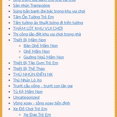
Sàn nhún Trampoline
Súng bắn banh đại bác trong khu vui chơi
Tấm Ốp Tường Trẻ Em
Tấm tường ảo thuật bóng đi trên tường
THẢM LÓT KHU VUI CHƠI
Thi công lắp đặt khu vui chơi trong nhà
Thiết Bị Mầm Non
Bàn Ghế Mầm Non
Ghế Mầm Non
Giường Ngủ Mầm Non
Thiết Bị Tập Gym Trẻ Em
Thiết Bị Thể Thao
THÚ NHÚN ĐIỆN NK
Thú Nhún Lò Xo
Trượt cầu vồng - trượt con lăn gai
Tủ Kệ Mầm Non
Uncategorized
Vòng xoay - lồng xoay tiền định
Xe Đồ Chơi Trẻ Em
Xe Đạp Trẻ Em