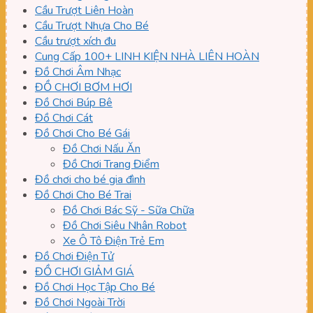
Cầu Trượt Liên Hoàn
Cầu Trượt Nhựa Cho Bé
Cầu trượt xích đu
Cung Cấp 100+ LINH KIỆN NHÀ LIÊN HOÀN
Đồ Chơi Âm Nhạc
ĐỒ CHƠI BƠM HƠI
Đồ Chơi Búp Bê
Đồ Chơi Cát
Đồ Chơi Cho Bé Gái
Đồ Chơi Nấu Ăn
Đồ Chơi Trang Điểm
Đồ chơi cho bé gia đình
Đồ Chơi Cho Bé Trai
Đồ Chơi Bác Sỹ - Sữa Chữa
Đồ Chơi Siêu Nhân Robot
Xe Ô Tô Điện Trẻ Em
Đồ Chơi Điện Tử
ĐỒ CHƠI GIẢM GIÁ
Đồ Chơi Học Tập Cho Bé
Đồ Chơi Ngoài Trời