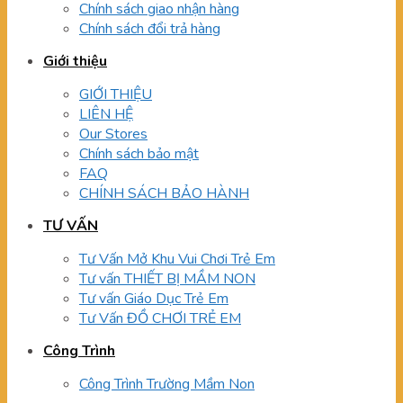
Chính sách giao nhận hàng
Chính sách đổi trả hàng
Giới thiệu
GIỚI THIỆU
LIÊN HỆ
Our Stores
Chính sách bảo mật
FAQ
CHÍNH SÁCH BẢO HÀNH
TƯ VẤN
Tư Vấn Mở Khu Vui Chơi Trẻ Em
Tư vấn THIẾT BỊ MẦM NON
Tư vấn Giáo Dục Trẻ Em
Tư Vấn ĐỒ CHƠI TRẺ EM
Công Trình
Công Trình Trường Mầm Non