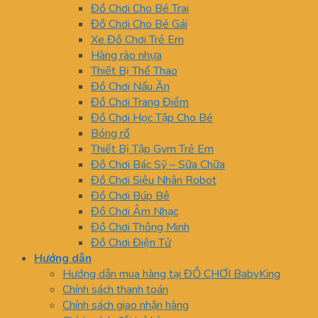
Đồ Chơi Cho Bé Trai
Đồ Chơi Cho Bé Gái
Xe Đồ Chơi Trẻ Em
Hàng rào nhựa
Thiết Bị Thể Thao
Đồ Chơi Nấu Ăn
Đồ Chơi Trang Điểm
Đồ Chơi Học Tập Cho Bé
Bóng rổ
Thiết Bị Tập Gym Trẻ Em
Đồ Chơi Bác Sỹ – Sữa Chữa
Đồ Chơi Siêu Nhân Robot
Đồ Chơi Búp Bê
Đồ Chơi Âm Nhạc
Đồ Chơi Thông Minh
Đồ Chơi Điện Tử
Hướng dẫn
Hướng dẫn mua hàng tại ĐỒ CHƠI BabyKing
Chính sách thanh toán
Chính sách giao nhận hàng