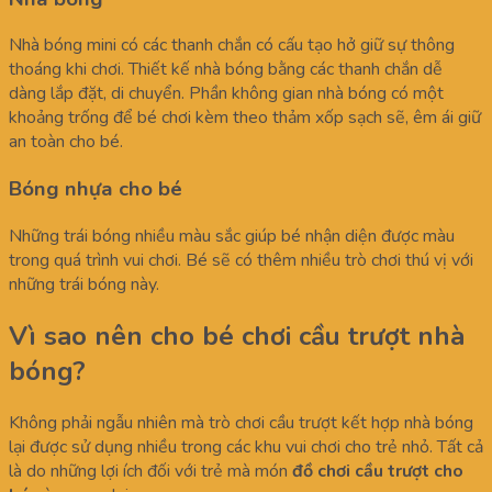
Nhà bóng mini có các thanh chắn có cấu tạo hở giữ sự thông
thoáng khi chơi. Thiết kế nhà bóng bằng các thanh chắn dễ
dàng lắp đặt, di chuyển. Phần không gian nhà bóng có một
khoảng trống để bé chơi kèm theo thảm xốp sạch sẽ, êm ái giữ
an toàn cho bé.
Bóng nhựa cho bé
Những trái bóng nhiều màu sắc giúp bé nhận diện được màu
trong quá trình vui chơi. Bé sẽ có thêm nhiều trò chơi thú vị với
những trái bóng này.
Vì sao nên cho bé chơi cầu trượt nhà
bóng?
Không phải ngẫu nhiên mà trò chơi cầu trượt kết hợp nhà bóng
lại được sử dụng nhiều trong các khu vui chơi cho trẻ nhỏ. Tất cả
là do những lợi ích đối với trẻ mà món
đồ chơi cầu trượt cho