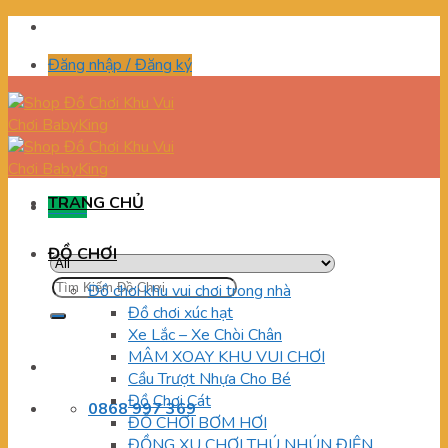
Skip
to
Đăng nhập / Đăng ký
content
TRANG CHỦ
Menu
ĐỒ CHƠI
Tìm
Đồ chơi khu vui chơi trong nhà
kiếm:
Đồ chơi xúc hạt
Xe Lắc – Xe Chòi Chân
MÂM XOAY KHU VUI CHƠI
Cầu Trượt Nhựa Cho Bé
Đồ Chơi Cát
0868 997 369
ĐỒ CHƠI BƠM HƠI
ĐỒNG XU CHƠI THÚ NHÚN ĐIỆN