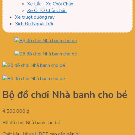
Xe Lắc - Xe Chòi Chân
Xe Ô TÔ Chòi Chân
Xe trượt đường ray
Xích Đu Ngoài Trời
Bộ đồ chơi Nhà banh cho bé
4.500.000
₫
Bộ đồ chơi Nhà banh cho bé
Chất liệu: Nhựa HDPE cao cấp bền bỉ