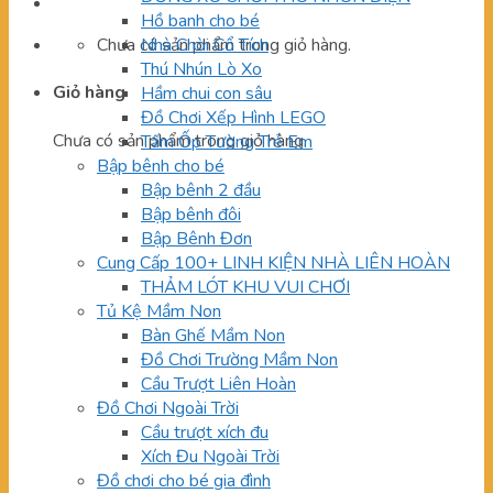
Hồ banh cho bé
Chưa có sản phẩm trong giỏ hàng.
Nhà Chòi Cổ Tích
Thú Nhún Lò Xo
Giỏ hàng
Hầm chui con sâu
Đồ Chơi Xếp Hình LEGO
Chưa có sản phẩm trong giỏ hàng.
Tấm Ốp Tường Trẻ Em
Bập bênh cho bé
Bập bênh 2 đầu
Bập bênh đôi
Bập Bênh Đơn
Cung Cấp 100+ LINH KIỆN NHÀ LIÊN HOÀN
THẢM LÓT KHU VUI CHƠI
Tủ Kệ Mầm Non
Bàn Ghế Mầm Non
Đồ Chơi Trường Mầm Non
Cầu Trượt Liên Hoàn
Đồ Chơi Ngoài Trời
Cầu trượt xích đu
Xích Đu Ngoài Trời
Đồ chơi cho bé gia đình