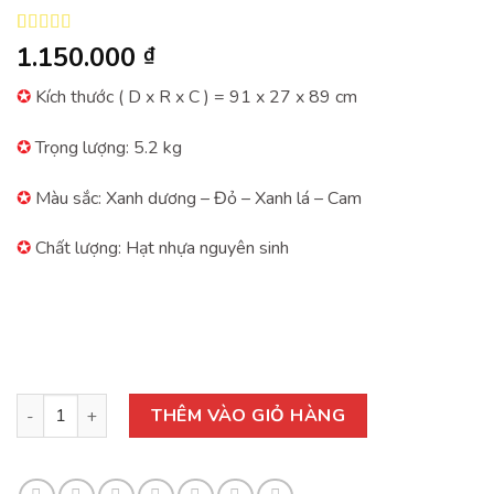
5.00
1
trên 5
1.150.000
₫
dựa trên
đánh giá
✪
Kích thước ( D x R x C ) = 91 x 27 x 89 cm
✪
Trọng lượng: 5.2 kg
✪
Màu sắc: Xanh dương – Đỏ – Xanh lá – Cam
✪
Chất lượng: Hạt nhựa nguyên sinh
Bập bênh cá vòng cung số lượng
THÊM VÀO GIỎ HÀNG