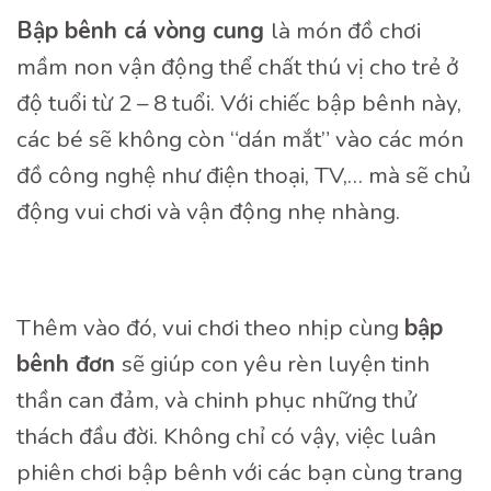
B
ậ
p b
ê
nh c
á
vòng cung
là món đồ chơi
mầm non vận động thể chất thú vị cho trẻ ở
độ tuổi từ 2 – 8 tuổi. Với chiếc bập bênh này,
các bé sẽ không còn “dán mắt” vào các món
đồ công nghệ như điện thoại, TV,… mà sẽ chủ
động vui chơi và vận động nhẹ nhàng.
Thêm vào đó, vui chơi theo nhịp cùng
b
ậ
p
b
ê
nh
đơ
n
sẽ giúp con yêu rèn luyện tinh
thần can đảm, và chinh phục những thử
thách đầu đời. Không chỉ có vậy, việc luân
phiên chơi bập bênh với các bạn cùng trang