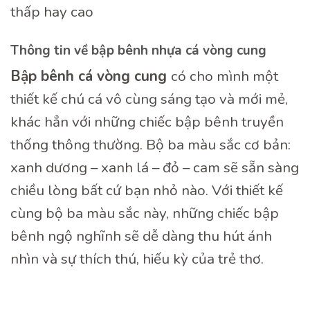
thấp hay cao
Thông tin về bập bênh nhựa cá vòng cung
B
ậ
p b
ê
nh c
á
vòng cung
có cho mình một
thiết kế chú cá vô cùng sáng tạo và mới mẻ,
khác hẳn với những chiếc bập bênh truyền
thống thông thường. Bộ ba màu sắc cơ bản:
xanh dương – xanh lá – đỏ – cam sẽ sẵn sàng
chiều lòng bất cứ bạn nhỏ nào. Với thiết kế
cùng bộ ba màu sắc này, những chiếc bập
bênh ngộ nghĩnh sẽ dễ dàng thu hút ánh
nhìn và sự thích thú, hiếu kỳ của trẻ thơ.