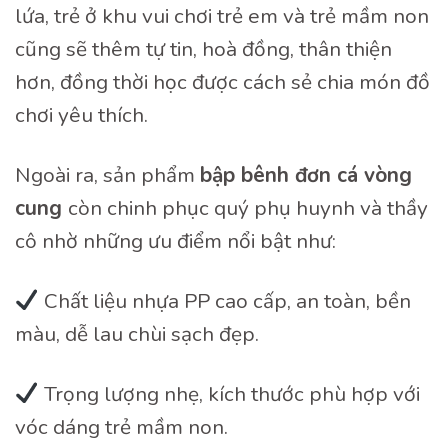
lứa, trẻ ở khu vui chơi trẻ em và trẻ mầm non
cũng sẽ thêm tự tin, hoà đồng, thân thiện
hơn, đồng thời học được cách sẻ chia món đồ
chơi yêu thích.
Ngoài ra, sản phẩm
b
ậ
p bênh
đơ
n c
á
vòng
cung
còn chinh phục quý phụ huynh và thầy
cô nhờ những ưu điểm nổi bật như:
Chất liệu nhựa PP cao cấp, an toàn, bền
màu, dễ lau chùi sạch đẹp.
Trọng lượng nhẹ, kích thước phù hợp với
vóc dáng trẻ mầm non.