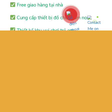
Free giao hàng tại nhà
Cung cấp thiết bị đồ chơi mầm non
Thiết kế khu vui chơi trẻ em
Đăng ký nhận thông tin:
Nhận thông tin sản phẩm mới nhất và tin tức
khuyến mãi
GIỚI THIỆU
OUR STORES
TƯ VẤN
LIÊN HỆ
FAQ