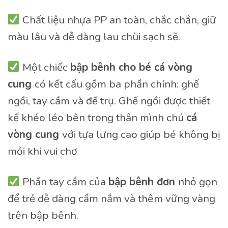
Chất liệu nhựa PP an toàn, chắc chắn, giữ
màu lâu và dễ dàng lau chùi sạch sẽ.
Một chiếc
b
ậ
p bênh cho bé cá vòng
cung
có kết cấu gồm ba phần chính: ghế
ngồi, tay cầm và đế trụ. Ghế ngồi được thiết
kế khéo léo bên trong thân mình chú
cá
vòng cung
với tựa lưng cao giúp bé không bị
mỏi khi vui chơ
Phần tay cầm của
b
ậ
p bênh
đơ
n
nhỏ gọn
để trẻ dễ dàng cầm nắm và thêm vững vàng
trên bập bênh.