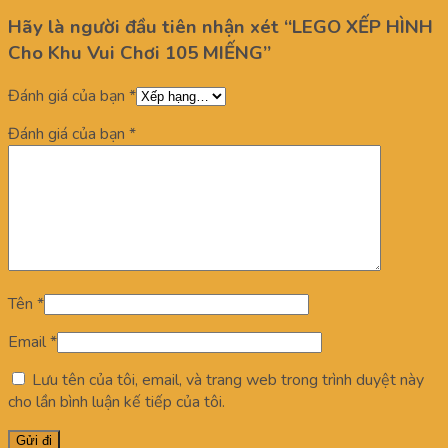
Hãy là người đầu tiên nhận xét “LEGO XẾP HÌNH
Cho Khu Vui Chơi 105 MIẾNG”
Đánh giá của bạn
*
Đánh giá của bạn
*
Tên
*
Email
*
Lưu tên của tôi, email, và trang web trong trình duyệt này
cho lần bình luận kế tiếp của tôi.