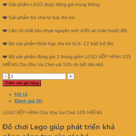
❤️ Sản phẩm LEGO được đóng gói trong thùng
❤️ Sản phẩm trò chơi trí tuệ cho bé.
❤️ Làm từ chất liệu nhựa nguyên sinh ABS an toàn tuyệt đối.
❤️ Bộ sản phẩm thích hợp cho bé từ 6-12 tuổi trở lên.
❤️ Bộ sản phẩm đóng gói 1 thùng gồm LEGO XẾP HÌNH 105
MIẾNG Cho Khu Vui Chơi với 105 chi tiết lớn nhỏ.
LEGO
XẾP
Thêm vào giỏ hàng
HÌNH
Mô tả
Cho
Đánh giá (0)
Khu
Vui
LEGO XẾP HÌNH Cho Khu Vui Chơi 105 MIẾNG
Chơi
105
Đồ chơi Lego giúp phát triển khả
MIẾNG
số