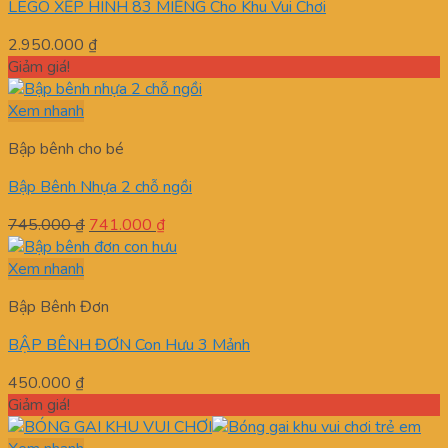
LEGO XẾP HÌNH 83 MIẾNG Cho Khu Vui Chơi
2.950.000
₫
Giảm giá!
Xem nhanh
Bập bênh cho bé
Bập Bênh Nhựa 2 chỗ ngồi
Giá
Giá
745.000
₫
741.000
₫
gốc
hiện
là:
tại
Xem nhanh
745.000 ₫.
là:
Bập Bênh Đơn
741.000 ₫.
BẬP BÊNH ĐƠN Con Hưu 3 Mảnh
450.000
₫
Giảm giá!