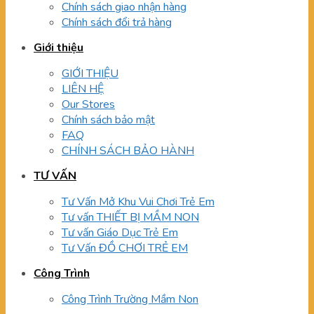
Chính sách giao nhận hàng
Chính sách đổi trả hàng
Giới thiệu
GIỚI THIỆU
LIÊN HỆ
Our Stores
Chính sách bảo mật
FAQ
CHÍNH SÁCH BẢO HÀNH
TƯ VẤN
Tư Vấn Mở Khu Vui Chơi Trẻ Em
Tư vấn THIẾT BỊ MẦM NON
Tư vấn Giáo Dục Trẻ Em
Tư Vấn ĐỒ CHƠI TRẺ EM
Công Trình
Công Trình Trường Mầm Non