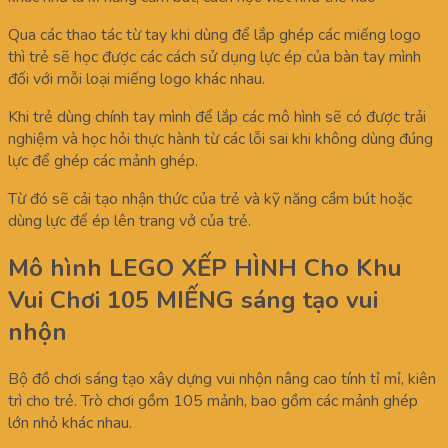
Qua các thao tác từ tay khi dùng để lắp ghép các miếng logo
thì trẻ sẽ học được các cách sử dụng lực ép của bàn tay mình
đối với mỗi loại miếng logo khác nhau.
Khi trẻ dùng chính tay mình để lắp các mô hình sẽ có được trải
nghiệm và học hỏi thực hành từ các lỗi sai khi không dùng đúng
lực để ghép các mảnh ghép.
Từ đó sẽ cải tạo nhận thức của trẻ và kỹ năng cầm bút hoặc
dùng lực để ép lên trang vở của trẻ.
Mô hình LEGO XẾP HÌNH Cho Khu
Vui Chơi 105 MIẾNG sáng tạo vui
nhộn
Bộ đồ chơi sáng tạo xây dựng vui nhộn nâng cao tính tỉ mỉ, kiên
trì cho trẻ. Trò chơi gồm 105 mảnh, bao gồm các mảnh ghép
lớn nhỏ khác nhau.