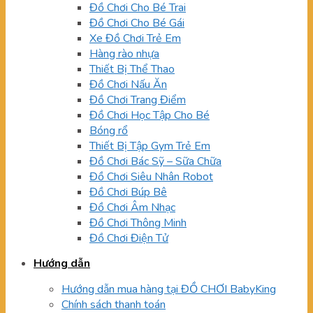
Đồ Chơi Cho Bé Trai
Đồ Chơi Cho Bé Gái
Xe Đồ Chơi Trẻ Em
Hàng rào nhựa
Thiết Bị Thể Thao
Đồ Chơi Nấu Ăn
Đồ Chơi Trang Điểm
Đồ Chơi Học Tập Cho Bé
Bóng rổ
Thiết Bị Tập Gym Trẻ Em
Đồ Chơi Bác Sỹ – Sữa Chữa
Đồ Chơi Siêu Nhân Robot
Đồ Chơi Búp Bê
Đồ Chơi Âm Nhạc
Đồ Chơi Thông Minh
Đồ Chơi Điện Tử
Hướng dẫn
Hướng dẫn mua hàng tại ĐỒ CHƠI BabyKing
Chính sách thanh toán