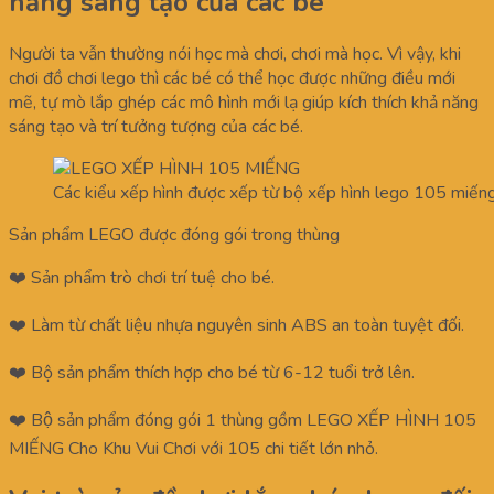
năng sáng tạo của các bé
lượng
Người ta vẫn thường nói học mà chơi, chơi mà học. Vì vậy, khi
chơi đồ chơi lego thì các bé có thể học được những điều mới
mẽ, tự mò lắp ghép các mô hình mới lạ giúp kích thích khả năng
sáng tạo và trí tưởng tượng của các bé.
Các kiểu xếp hình được xếp từ bộ xếp hình lego 105 miến
Sản phẩm LEGO được đóng gói trong thùng
❤️ Sản phẩm trò chơi trí tuệ cho bé.
❤️ Làm từ chất liệu nhựa nguyên sinh ABS an toàn tuyệt đối.
❤️ Bộ sản phẩm thích hợp cho bé từ 6-12 tuổi trở lên.
❤️ Bộ sản phẩm đóng gói 1 thùng gồm LEGO XẾP HÌNH 105
MIẾNG Cho Khu Vui Chơi với 105 chi tiết lớn nhỏ.