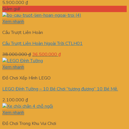
5.900.000
₫
Giảm giá!
Xem nhanh
Cầu Trượt Liên Hoàn
Cầu Trượt Liên Hoàn Ngoài Trời CTLH01
Giá
Giá
38.000.000
₫
36.500.000
₫
gốc
hiện
là:
tại
Xem nhanh
38.000.000 ₫.
là:
Đồ Chơi Xếp Hình LEGO
36.500.000 ₫.
LEGO Đính Tường – 10 Bé Chơi “tương đương” 10 Bé Mê.
2.100.000
₫
Xem nhanh
Đồ Chơi Trong Khu Vui Chơi