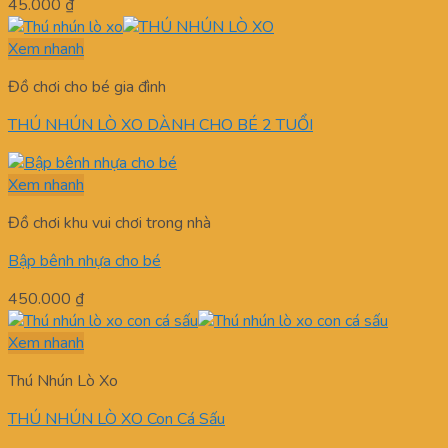
45.000
₫
Xem nhanh
Đồ chơi cho bé gia đình
THÚ NHÚN LÒ XO DÀNH CHO BÉ 2 TUỔI
Xem nhanh
Đồ chơi khu vui chơi trong nhà
Bập bênh nhựa cho bé
450.000
₫
Xem nhanh
Thú Nhún Lò Xo
THÚ NHÚN LÒ XO Con Cá Sấu