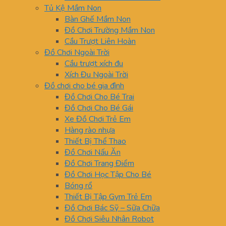
Tủ Kệ Mầm Non
Bàn Ghế Mầm Non
Đồ Chơi Trường Mầm Non
Cầu Trượt Liên Hoàn
Đồ Chơi Ngoài Trời
Cầu trượt xích đu
Xích Đu Ngoài Trời
Đồ chơi cho bé gia đình
Đồ Chơi Cho Bé Trai
Đồ Chơi Cho Bé Gái
Xe Đồ Chơi Trẻ Em
Hàng rào nhựa
Thiết Bị Thể Thao
Đồ Chơi Nấu Ăn
Đồ Chơi Trang Điểm
Đồ Chơi Học Tập Cho Bé
Bóng rổ
Thiết Bị Tập Gym Trẻ Em
Đồ Chơi Bác Sỹ – Sữa Chữa
Đồ Chơi Siêu Nhân Robot