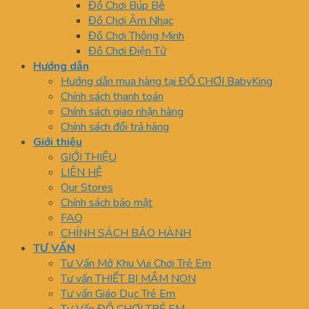
Đồ Chơi Búp Bê
Đồ Chơi Âm Nhạc
Đồ Chơi Thông Minh
Đồ Chơi Điện Tử
Hướng dẫn
Hướng dẫn mua hàng tại ĐỒ CHƠI BabyKing
Chính sách thanh toán
Chính sách giao nhận hàng
Chính sách đổi trả hàng
Giới thiệu
GIỚI THIỆU
LIÊN HỆ
Our Stores
Chính sách bảo mật
FAQ
CHÍNH SÁCH BẢO HÀNH
TƯ VẤN
Tư Vấn Mở Khu Vui Chơi Trẻ Em
Tư vấn THIẾT BỊ MẦM NON
Tư vấn Giáo Dục Trẻ Em