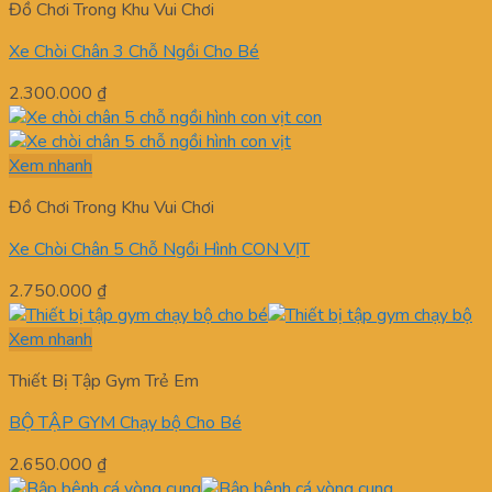
Đồ Chơi Trong Khu Vui Chơi
Xe Chòi Chân 3 Chỗ Ngồi Cho Bé
2.300.000
₫
Xem nhanh
Đồ Chơi Trong Khu Vui Chơi
Xe Chòi Chân 5 Chỗ Ngồi Hình CON VỊT
2.750.000
₫
Xem nhanh
Thiết Bị Tập Gym Trẻ Em
BỘ TẬP GYM Chạy bộ Cho Bé
2.650.000
₫