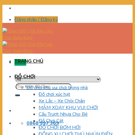
Skip
to
Đăng nhập / Đăng ký
content
TRANG CHỦ
Menu
ĐỒ CHƠI
Tìm
Đồ chơi khu vui chơi trong nhà
kiếm:
Đồ chơi xúc hạt
Xe Lắc – Xe Chòi Chân
MÂM XOAY KHU VUI CHƠI
Cầu Trượt Nhựa Cho Bé
Đồ Chơi Cát
0868 997 369
ĐỒ CHƠI BƠM HƠI
ĐỒNG XU CHƠI THÚ NHÚN ĐIỆN