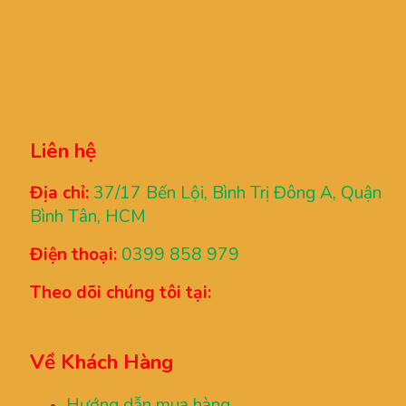
Liên hệ
Địa chỉ:
37/17 Bến Lội, Bình Trị Đông A, Quận
Bình Tân, HCM
Điện thoại:
0399 858 979
Theo dõi chúng tôi tại:
Về Khách Hàng
Hướng dẫn mua hàng