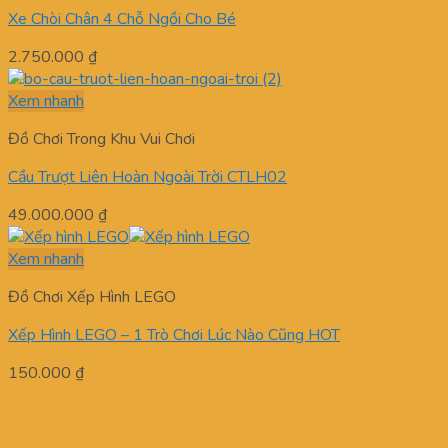
Xe Chòi Chân 4 Chỗ Ngồi Cho Bé
2.750.000
₫
Xem nhanh
Đồ Chơi Trong Khu Vui Chơi
Cầu Trượt Liên Hoàn Ngoài Trời CTLH02
49.000.000
₫
Xem nhanh
Đồ Chơi Xếp Hình LEGO
Xếp Hình LEGO – 1 Trò Chơi Lúc Nào Cũng HOT
150.000
₫