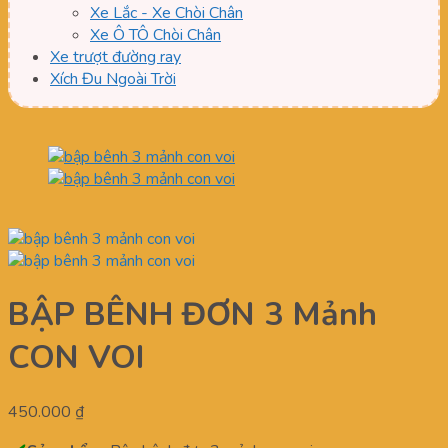
Xe Lắc - Xe Chòi Chân
Xe Ô TÔ Chòi Chân
Xe trượt đường ray
Xích Đu Ngoài Trời
BẬP BÊNH ĐƠN 3 Mảnh
CON VOI
450.000
₫