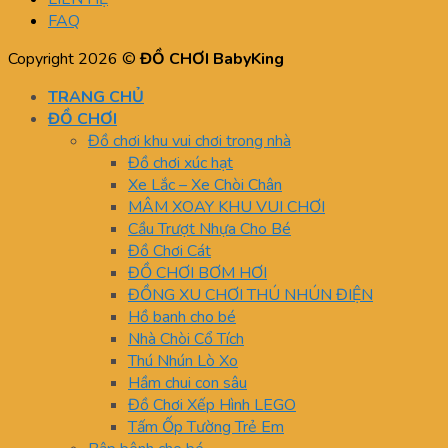
FAQ
Copyright 2026 ©
ĐỒ CHƠI BabyKing
TRANG CHỦ
ĐỒ CHƠI
Đồ chơi khu vui chơi trong nhà
Đồ chơi xúc hạt
Xe Lắc – Xe Chòi Chân
MÂM XOAY KHU VUI CHƠI
Cầu Trượt Nhựa Cho Bé
Đồ Chơi Cát
ĐỒ CHƠI BƠM HƠI
ĐỒNG XU CHƠI THÚ NHÚN ĐIỆN
Hồ banh cho bé
Nhà Chòi Cổ Tích
Thú Nhún Lò Xo
Hầm chui con sâu
Đồ Chơi Xếp Hình LEGO
Tấm Ốp Tường Trẻ Em