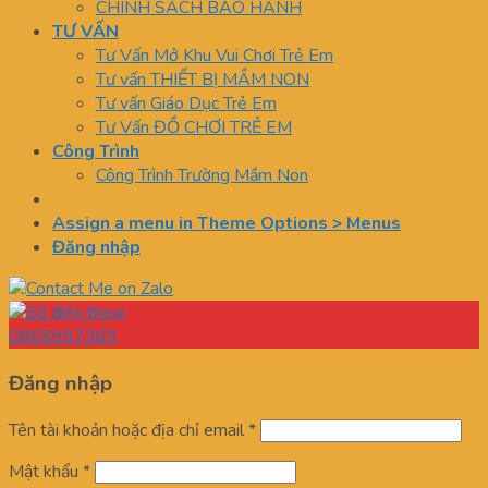
CHÍNH SÁCH BẢO HÀNH
TƯ VẤN
Tư Vấn Mở Khu Vui Chơi Trẻ Em
Tư vấn THIẾT BỊ MẦM NON
Tư vấn Giáo Dục Trẻ Em
Tư Vấn ĐỒ CHƠI TRẺ EM
Công Trình
Công Trình Trường Mầm Non
Assign a menu in Theme Options > Menus
Đăng nhập
0868997369
Đăng nhập
Tên tài khoản hoặc địa chỉ email
*
Mật khẩu
*