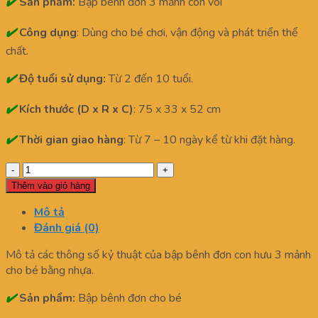
✔️
Sản phẩm:
Bập bênh đơn 3 mảnh con voi
✔️
Công dụng
: Dùng cho bé chơi, vận động và phát triển thể
chất.
✔️
Độ tuổi sử dụng:
Từ 2 đến 10 tuổi.
✔️
Kích thước (D x R x C)
: 75 x 33 x 52 cm
✔️
Thời gian giao hàng
: Từ 7 – 10 ngày kể từ khi đặt hàng.
BẬP
BÊNH
Thêm vào giỏ hàng
ĐƠN
Mô tả
3
Đánh giá (0)
Mảnh
CON
Mô tả các thông số kỷ thuật của bập bênh đơn con hưu 3 mảnh
VOI
cho bé bằng nhựa.
số
lượng
✔️
Sản phẩm:
Bập bênh đơn cho bé