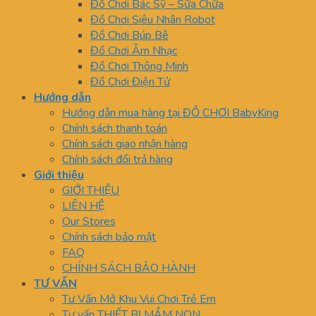
Đồ Chơi Bác Sỹ – Sữa Chữa
Đồ Chơi Siêu Nhân Robot
Đồ Chơi Búp Bê
Đồ Chơi Âm Nhạc
Đồ Chơi Thông Minh
Đồ Chơi Điện Tử
Hướng dẫn
Hướng dẫn mua hàng tại ĐỒ CHƠI BabyKing
Chính sách thanh toán
Chính sách giao nhận hàng
Chính sách đổi trả hàng
Giới thiệu
GIỚI THIỆU
LIÊN HỆ
Our Stores
Chính sách bảo mật
FAQ
CHÍNH SÁCH BẢO HÀNH
TƯ VẤN
Tư Vấn Mở Khu Vui Chơi Trẻ Em
Tư vấn THIẾT BỊ MẦM NON