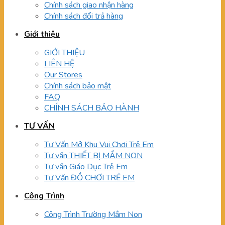
Chính sách giao nhận hàng
Chính sách đổi trả hàng
Giới thiệu
GIỚI THIỆU
LIÊN HỆ
Our Stores
Chính sách bảo mật
FAQ
CHÍNH SÁCH BẢO HÀNH
TƯ VẤN
Tư Vấn Mở Khu Vui Chơi Trẻ Em
Tư vấn THIẾT BỊ MẦM NON
Tư vấn Giáo Dục Trẻ Em
Tư Vấn ĐỒ CHƠI TRẺ EM
Công Trình
Công Trình Trường Mầm Non