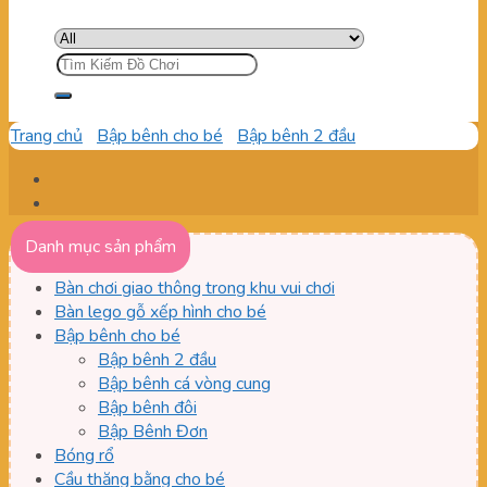
Tìm
kiếm:
Trang chủ
/
Bập bênh cho bé
/
Bập bênh 2 đầu
Danh mục sản phẩm
Bàn chơi giao thông trong khu vui chơi
Bàn lego gỗ xếp hình cho bé
Bập bênh cho bé
Bập bênh 2 đầu
Bập bênh cá vòng cung
Bập bênh đôi
Bập Bênh Đơn
Bóng rổ
Cầu thăng bằng cho bé