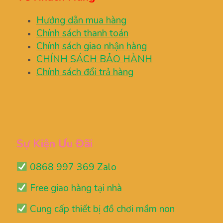
Hướng dẫn mua hàng
Chính sách thanh toán
Chính sách giao nhận hàng
CHÍNH SÁCH BẢO HÀNH
Chính sách đổi trả hàng
Sự Kiện Ưu Đãi
0868 997 369 Zalo
Free giao hàng tại nhà
Cung cấp thiết bị đồ chơi mầm non