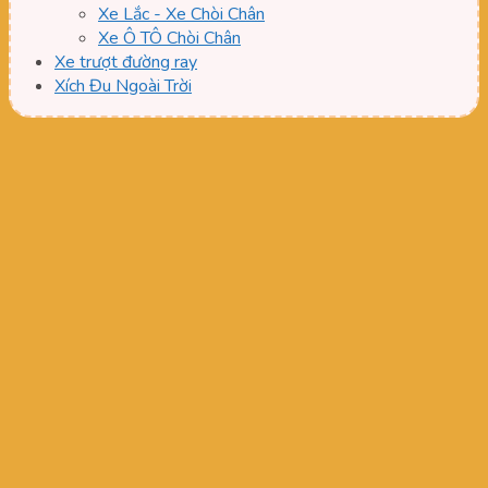
Xe Lắc - Xe Chòi Chân
Xe Ô TÔ Chòi Chân
Xe trượt đường ray
Xích Đu Ngoài Trời