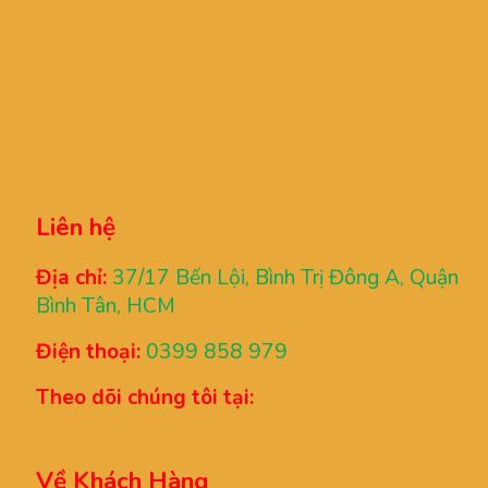
Liên hệ
Địa chỉ:
37/17 Bến Lội, Bình Trị Đông A, Quận
Bình Tân, HCM
Điện thoại:
0399 858 979
Theo dõi chúng tôi tại:
Về Khách Hàng