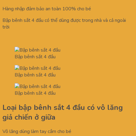
Hàng nhập đảm bảo an toàn 100% cho bé
Bập bênh sắt 4 đầu có thể dùng được trong nhà và cả ngoài
trời
Bập bênh sắt 4 đầu
Bập bênh sắt 4 đầu
Bập bênh sắt 4 đầu
Loại bập bênh sắt 4 đầu có vô lăng
giả chiến ở giữa
Vô lăng dùng làm tay cầm cho bé