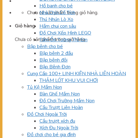
Hồ banh cho bé
Chưa có sản phẩm trong giỏ hàng.
Nhà Chòi Cổ Tích
Thú Nhún Lò Xo
Giỏ hàng
Hầm chui con sâu
Đồ Chơi Xếp Hình LEGO
Chưa có sản phẩm trong giỏ hàng.
Tấm Ốp Tường Trẻ Em
Bập bênh cho bé
Bập bênh 2 đầu
Bập bênh đôi
Bập Bênh Đơn
Cung Cấp 100+ LINH KIỆN NHÀ LIÊN HOÀN
THẢM LÓT KHU VUI CHƠI
Tủ Kệ Mầm Non
Bàn Ghế Mầm Non
Đồ Chơi Trường Mầm Non
Cầu Trượt Liên Hoàn
Đồ Chơi Ngoài Trời
Cầu trượt xích đu
Xích Đu Ngoài Trời
Đồ chơi cho bé gia đình