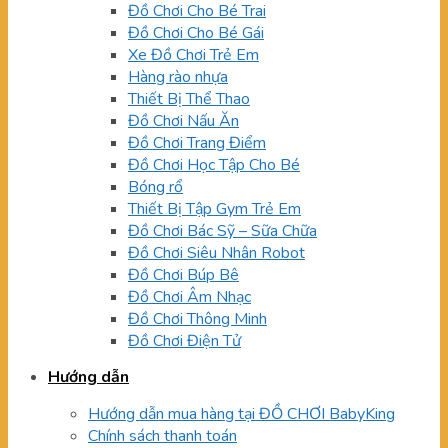
Đồ Chơi Cho Bé Trai
Đồ Chơi Cho Bé Gái
Xe Đồ Chơi Trẻ Em
Hàng rào nhựa
Thiết Bị Thể Thao
Đồ Chơi Nấu Ăn
Đồ Chơi Trang Điểm
Đồ Chơi Học Tập Cho Bé
Bóng rổ
Thiết Bị Tập Gym Trẻ Em
Đồ Chơi Bác Sỹ – Sữa Chữa
Đồ Chơi Siêu Nhân Robot
Đồ Chơi Búp Bê
Đồ Chơi Âm Nhạc
Đồ Chơi Thông Minh
Đồ Chơi Điện Tử
Hướng dẫn
Hướng dẫn mua hàng tại ĐỒ CHƠI BabyKing
Chính sách thanh toán