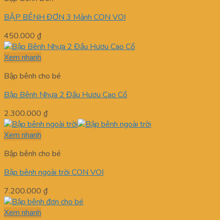
BẬP BÊNH ĐƠN 3 Mảnh CON VOI
450.000
₫
Xem nhanh
Bập bênh cho bé
Bập Bênh Nhựa 2 Đầu Hươu Cao Cổ
2.300.000
₫
Xem nhanh
Bập bênh cho bé
Bập bênh ngoài trời CON VOI
7.200.000
₫
Xem nhanh