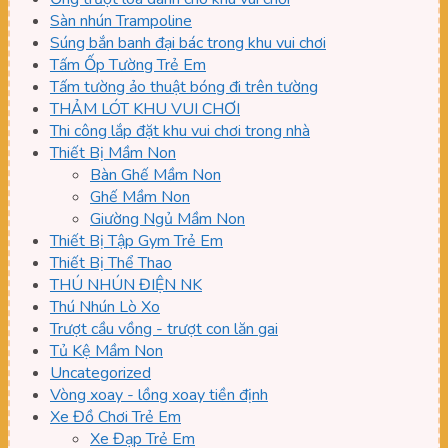
Sàn nhún Trampoline
Súng bắn banh đại bác trong khu vui chơi
Tấm Ốp Tường Trẻ Em
Tấm tường ảo thuật bóng đi trên tường
THẢM LÓT KHU VUI CHƠI
Thi công lắp đặt khu vui chơi trong nhà
Thiết Bị Mầm Non
Bàn Ghế Mầm Non
Ghế Mầm Non
Giường Ngủ Mầm Non
Thiết Bị Tập Gym Trẻ Em
Thiết Bị Thể Thao
THÚ NHÚN ĐIỆN NK
Thú Nhún Lò Xo
Trượt cầu vồng - trượt con lăn gai
Tủ Kệ Mầm Non
Uncategorized
Vòng xoay - lồng xoay tiền định
Xe Đồ Chơi Trẻ Em
Xe Đạp Trẻ Em