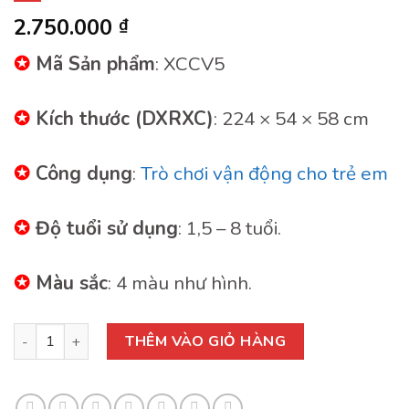
2.750.000
₫
✪
Mã Sản phẩm
: XCCV5
✪
Kích thước (DXRXC)
: 224 × 54 × 58 cm
✪
Công dụng
:
Trò chơi vận động cho trẻ em
✪
Độ tuổi sử dụng
: 1,5 – 8 tuổi.
✪
Màu sắc
: 4 màu như hình.
Xe Chòi Chân 5 Chỗ Ngồi Hình CON VỊT số lượng
THÊM VÀO GIỎ HÀNG