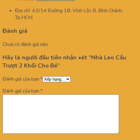
Địa chỉ: A3/14 Đường 1B, Vĩnh Lộc B, Bình Chánh,
Tp.HCM
Đánh giá
Chưa có đánh giá nào.
Hãy là người đầu tiên nhận xét “Nhà Leo Cầu
Trượt 2 Khối Cho Bé”
Đánh giá của bạn
*
Đánh giá của bạn
*