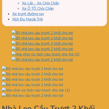
Xe Lắc - Xe Chòi Chân
Xe Ô TÔ Chòi Chân
Xe trượt đường ray
Xích Đu Ngoài Trời
Nhà Leo Cầu Trượt 2 Khối