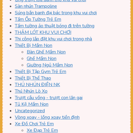
Sàn nhún Trampoline
Súng bắn banh đại bác trong khu vui chơi
Tấm Ốp Tường Trẻ Em
Tấm tường ảo thuật bóng đi trên tường
THẢM LÓT KHU VUI CHƠI
Thi công lắp đặt khu vui chơi trong nhà
Thiết Bị Mầm Non
Bàn Ghế Mầm Non
Ghế Mầm Non
Giường Ngủ Mầm Non
Thiết Bị Tập Gym Trẻ Em
Thiết Bị Thể Thao
THÚ NHÚN ĐIỆN NK
Thú Nhún Lò Xo
Trượt cầu vồng - trượt con lăn gai
Tủ Kệ Mầm Non
Uncategorized
Vòng xoay - lồng xoay tiền định
Xe Đồ Chơi Trẻ Em
Xe Đạp Trẻ Em