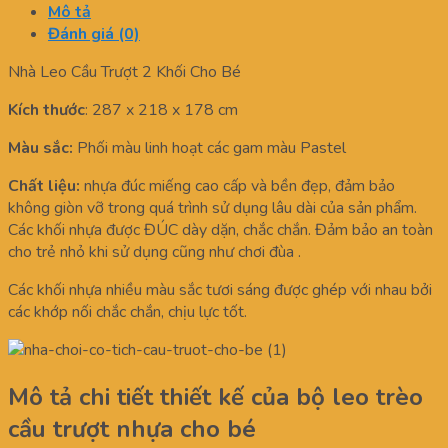
Mô tả
Trượt
Đánh giá (0)
2
Khối
Nhà Leo Cầu Trượt 2 Khối Cho Bé
Cho
Bé
Kích thước
: 287 x 218 x 178 cm
số
Màu sắc:
Phối màu linh hoạt các gam màu Pastel
lượng
Chất liệu:
nhựa đúc miếng cao cấp và bền đẹp, đảm bảo
không giòn vỡ trong quá trình sử dụng lâu dài của sản phẩm.
Các khối nhựa được ĐÚC dày dặn, chắc chắn. Đảm bảo an toàn
cho trẻ nhỏ khi sử dụng cũng như chơi đùa .
Các khối nhựa nhiều màu sắc tươi sáng được ghép với nhau bởi
các khớp nối chắc chắn, chịu lực tốt.
Mô tả chi tiết thiết kế của bộ leo trèo
cầu trượt nhựa cho bé