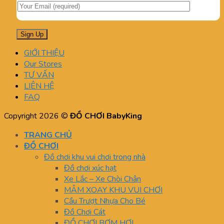
GIỚI THIỆU
Our Stores
TƯ VẤN
LIÊN HỆ
FAQ
Copyright 2026 ©
ĐỒ CHƠI BabyKing
TRANG CHỦ
ĐỒ CHƠI
Đồ chơi khu vui chơi trong nhà
Đồ chơi xúc hạt
Xe Lắc – Xe Chòi Chân
MÂM XOAY KHU VUI CHƠI
Cầu Trượt Nhựa Cho Bé
Đồ Chơi Cát
ĐỒ CHƠI BƠM HƠI