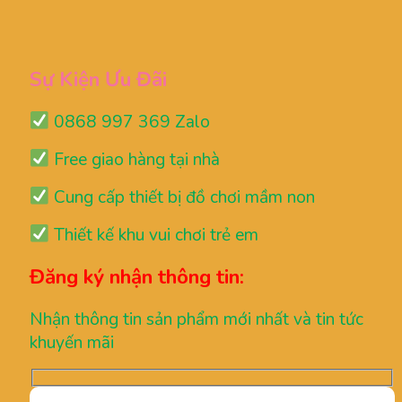
Sự Kiện Ưu Đãi
0868 997 369 Zalo
Free giao hàng tại nhà
Cung cấp thiết bị đồ chơi mầm non
Thiết kế khu vui chơi trẻ em
Đăng ký nhận thông tin:
Nhận thông tin sản phẩm mới nhất và tin tức
khuyến mãi