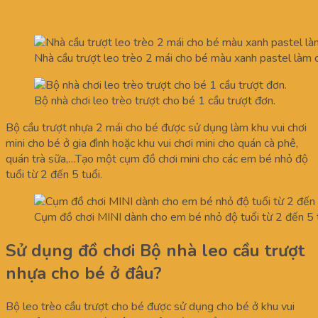
Nhà cầu trượt leo trèo 2 mái cho bé màu xanh pastel làm 
Bộ nhà chơi leo trèo trượt cho bé 1 cầu trượt đơn.
Bộ cầu trượt nhựa 2 mái cho bé được sử dụng làm khu vui chơi
mini cho bé ở gia đình hoặc khu vui chơi mini cho quán cà phê,
quán trà sữa,…Tạo một cụm đồ chơi mini cho các em bé nhỏ độ
tuổi từ 2 đến 5 tuổi.
Cụm đồ chơi MINI dành cho em bé nhỏ độ tuổi từ 2 đến 5 t
Sử dụng đồ chơi Bộ nhà leo cầu trượt
nhựa cho bé ở đâu?
Bộ leo trèo cầu trượt cho bé được sử dụng cho bé ở khu vui