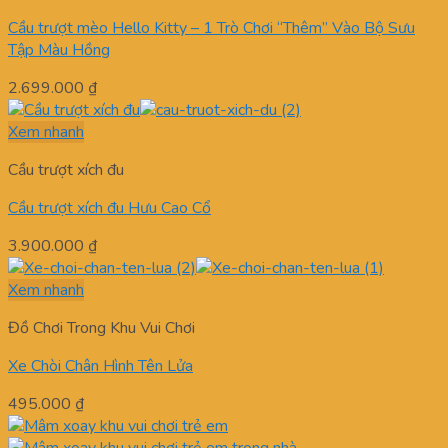
Cầu trượt mèo Hello Kitty – 1 Trò Chơi “Thêm” Vào Bộ Sưu
Tập Màu Hồng
2.699.000
₫
Xem nhanh
Cầu trượt xích đu
Cầu trượt xích đu Hưu Cao Cổ
3.900.000
₫
Xem nhanh
Đồ Chơi Trong Khu Vui Chơi
Xe Chòi Chân Hình Tên Lửa
495.000
₫