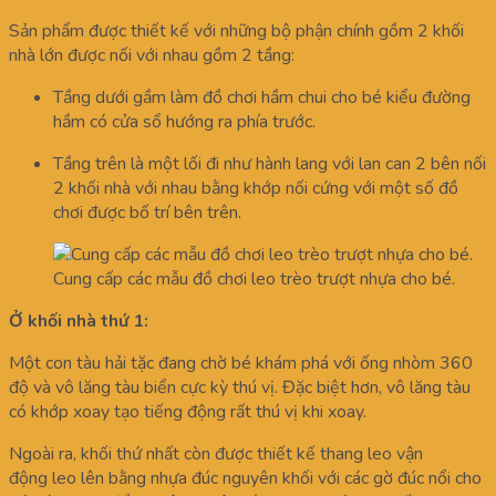
Sản phẩm được thiết kế với những bộ phận chính gồm 2 khối
nhà lớn được nối với nhau gồm 2 tầng:
Tầng dưới gầm làm đồ chơi hầm chui cho bé kiểu đường
hầm có cửa sổ hướng ra phía trước.
Tầng trên là một lối đi như hành lang với lan can 2 bên nối
2 khối nhà với nhau bằng khớp nối cứng với một số đồ
chơi được bố trí bên trên.
Cung cấp các mẫu đồ chơi leo trèo trượt nhựa cho bé.
Ở khối nhà thứ 1:
Một con tàu hải tặc đang chờ bé khám phá với ống nhòm 360
độ và vô lăng tàu biển cực kỳ thú vị. Đặc biệt hơn, vô lăng tàu
có khớp xoay tạo tiếng động rất thú vị khi xoay.
Ngoài ra, khối thứ nhất còn được thiết kế thang leo vận
động leo lên bằng nhựa đúc nguyên khối với các gờ đúc nổi cho