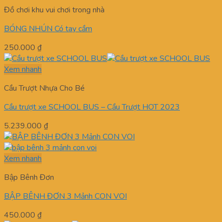
Đồ chơi khu vui chơi trong nhà
BÓNG NHÚN Có tay cầm
250.000
₫
Xem nhanh
Cầu Trượt Nhựa Cho Bé
Cầu trượt xe SCHOOL BUS – Cầu Trượt HOT 2023
5.239.000
₫
Xem nhanh
Bập Bênh Đơn
BẬP BÊNH ĐƠN 3 Mảnh CON VOI
450.000
₫