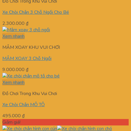
Đồ Chơi Trong Khu Vui Chơi
Xe Chòi Chân 3 Chỗ Ngồi Cho Bé
2.300.000
₫
Xem nhanh
MÂM XOAY KHU VUI CHƠI
MÂM XOAY 3 Chỗ Ngồi
9.000.000
₫
Xem nhanh
Đồ Chơi Trong Khu Vui Chơi
Xe Chòi Chân MÔ TÔ
495.000
₫
Giảm giá!