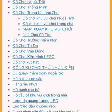
Đồ Chơi Ngoài Trời
Đồ Chơi Thông Minh
Đồ Chơi Trong Khu Vui Chơi
Đồ chơi khu vui chơi Ngoài Trời
Đồ chơi khu vui chơi trong nhà
MÂM XOAY KHU VUI CHƠI
Nhà Chòi Cổ Tích
Đồ Chơi Trường Mầm Non
Đồ Chơi Tự Do
Đồ Chơi Vận Động
Đồ Chơi Xếp Hình LEGO
Đồ chơi xúc hạt
ĐỒNG XU CHƠI THÚ NHÚN ĐIỆN
Đu quay- mâm xoay ngoài trời
Hầm chui con sâu
Hàng rào nhựa
Hồ banh cho bé
Hồ câu cá khu vui chơi trong nhà
Lego dạ quang tường LED
Leo trèo đập chuông reo
Ngựa nhún vận động trong khu vui chơi