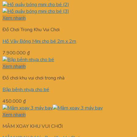
gốc
hiện
là:
tại
420.000 ₫.
là:
Xem nhanh
370.000 ₫.
Đồ Chơi Trong Khu Vui Chơi
Hồ Vây Bóng Mini cho bé 2m x 2m
7.900.000
₫
Xem nhanh
Đồ chơi khu vui chơi trong nhà
Bập bênh nhựa cho bé
450.000
₫
Xem nhanh
MÂM XOAY KHU VUI CHƠI