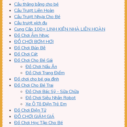
Cầu thăng bằng cho bé
Cầu Trượt Liên Hoàn
Cầu Trượt Nhựa Cho Bé
Cầu trượt xích đu
Cung Cấp 100+ LINH KIỆN NHÀ LIÊN HOÀN
Đồ Chơi Âm Nhạc
ĐỒ CHƠI BƠM HƠI
Đồ Chơi Búp Bê
Đồ Chơi Cát
Đồ Chơi Cho Bé Gái
Đồ Chơi Nấu Ăn
Đồ Chơi Trang Điểm
Đồ chơi cho bé gia đình
Đồ Chơi Cho Bé Trai
Đồ Chơi Bác Sỹ - Sữa Chữa
Đồ Chơi Siêu Nhân Robot
Xe Ô Tô Điện Trẻ Em
Đồ Chơi Điện Tử
ĐỒ CHƠI GIẢM GIÁ
Đồ Chơi Học Tập Cho Bé