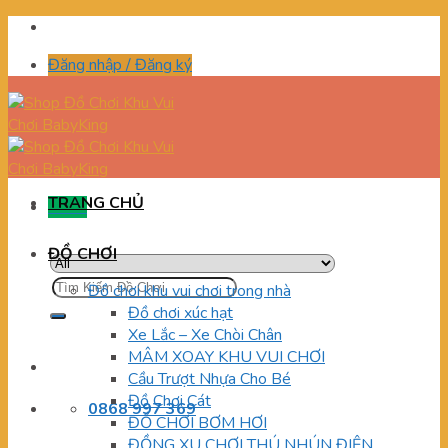
Skip
to
Đăng nhập / Đăng ký
content
TRANG CHỦ
Menu
ĐỒ CHƠI
Tìm
Đồ chơi khu vui chơi trong nhà
kiếm:
Đồ chơi xúc hạt
Xe Lắc – Xe Chòi Chân
MÂM XOAY KHU VUI CHƠI
Cầu Trượt Nhựa Cho Bé
Đồ Chơi Cát
0868 997 369
ĐỒ CHƠI BƠM HƠI
ĐỒNG XU CHƠI THÚ NHÚN ĐIỆN