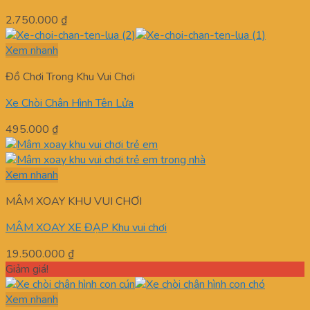
2.750.000
₫
Xem nhanh
Đồ Chơi Trong Khu Vui Chơi
Xe Chòi Chân Hình Tên Lửa
495.000
₫
Xem nhanh
MÂM XOAY KHU VUI CHƠI
MÂM XOAY XE ĐẠP Khu vui chơi
19.500.000
₫
Giảm giá!
Xem nhanh