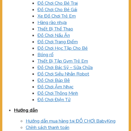
Đồ Chơi Cho Bé Trai
Đồ Chơi Cho Bé Gái
Xe Đồ Chơi Trẻ Em
Hàng rào nhựa
Thiết Bị Thể Thao
Đồ Chơi Nấu Ăn
Đồ Chơi Trang Điểm
Đồ Chơi Học Tập Cho Bé
Bóng rổ
Thiết Bị Tập Gym Trẻ Em
Đồ Chơi Bác Sỹ – Sữa Chữa
Đồ Chơi Siêu Nhân Robot
Đồ Chơi Búp Bê
Đồ Chơi Âm Nhạc
Đồ Chơi Thông Minh
Đồ Chơi Điện Tử
Hướng dẫn
Hướng dẫn mua hàng tại ĐỒ CHƠI BabyKing
Chính sách thanh toán