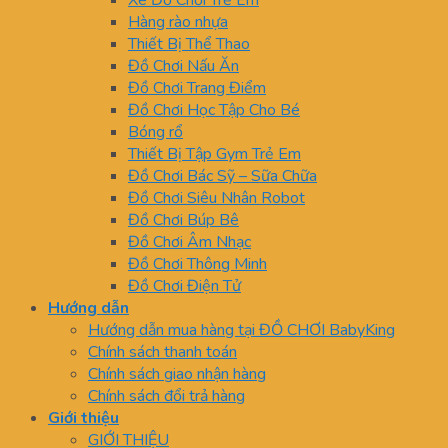
Xe Đồ Chơi Trẻ Em
Hàng rào nhựa
Thiết Bị Thể Thao
Đồ Chơi Nấu Ăn
Đồ Chơi Trang Điểm
Đồ Chơi Học Tập Cho Bé
Bóng rổ
Thiết Bị Tập Gym Trẻ Em
Đồ Chơi Bác Sỹ – Sữa Chữa
Đồ Chơi Siêu Nhân Robot
Đồ Chơi Búp Bê
Đồ Chơi Âm Nhạc
Đồ Chơi Thông Minh
Đồ Chơi Điện Tử
Hướng dẫn
Hướng dẫn mua hàng tại ĐỒ CHƠI BabyKing
Chính sách thanh toán
Chính sách giao nhận hàng
Chính sách đổi trả hàng
Giới thiệu
GIỚI THIỆU