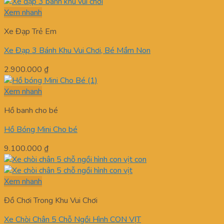
Xem nhanh
Xe Đạp Trẻ Em
Xe Đạp 3 Bánh Khu Vui Chơi, Bé Mầm Non
2.900.000
₫
Xem nhanh
Hồ banh cho bé
Hồ Bóng Mini Cho bé
9.100.000
₫
Xem nhanh
Đồ Chơi Trong Khu Vui Chơi
Xe Chòi Chân 5 Chỗ Ngồi Hình CON VỊT