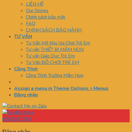
LIÊN HỆ
Our Stores
Chính sách bảo mật
FAQ
CHÍNH SÁCH BẢO HÀNH
TƯ VẤN
Tư Vấn Mở Khu Vui Chơi Trẻ Em
Tư vấn THIẾT BỊ MẦM NON
Tư vấn Giáo Dục Trẻ Em
Tư Vấn ĐỒ CHƠI TRẺ EM
Công Trình
Công Trình Trường Mầm Non
Assign a menu in Theme Options > Menus
Đăng nhập
0868997369
Đăng nhập