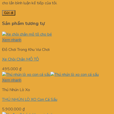
cho lần bình luận kế tiếp của tôi.
Sản phẩm tương tự
Xem nhanh
Đồ Chơi Trong Khu Vui Chơi
Xe Chòi Chân MÔ TÔ
495.000
₫
Xem nhanh
Thú Nhún Lò Xo
THÚ NHÚN LÒ XO Con Cá Sấu
5.900.000
₫