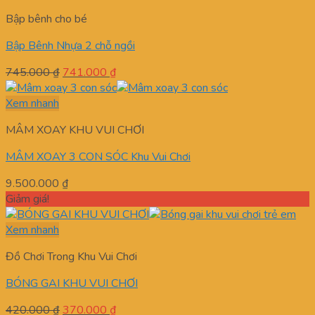
Bập bênh cho bé
Bập Bênh Nhựa 2 chỗ ngồi
Giá
Giá
745.000
₫
741.000
₫
gốc
hiện
là:
tại
Xem nhanh
745.000 ₫.
là:
MÂM XOAY KHU VUI CHƠI
741.000 ₫.
MÂM XOAY 3 CON SÓC Khu Vui Chơi
9.500.000
₫
Giảm giá!
Xem nhanh
Đồ Chơi Trong Khu Vui Chơi
BÓNG GAI KHU VUI CHƠI
Giá
Giá
420.000
₫
370.000
₫