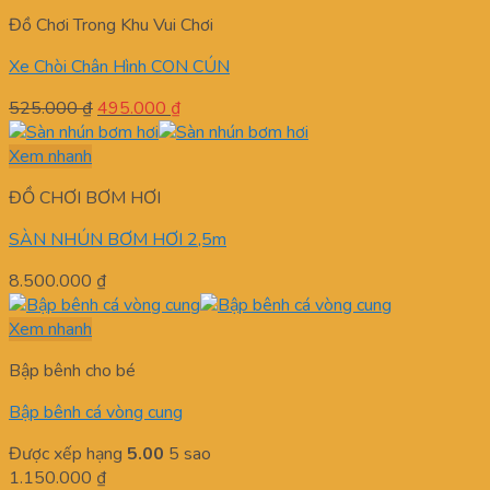
Đồ Chơi Trong Khu Vui Chơi
Xe Chòi Chân Hình CON CÚN
Giá
Giá
525.000
₫
495.000
₫
gốc
hiện
là:
tại
Xem nhanh
525.000 ₫.
là:
ĐỒ CHƠI BƠM HƠI
495.000 ₫.
SÀN NHÚN BƠM HƠI 2,5m
8.500.000
₫
Xem nhanh
Bập bênh cho bé
Bập bênh cá vòng cung
Được xếp hạng
5.00
5 sao
1.150.000
₫