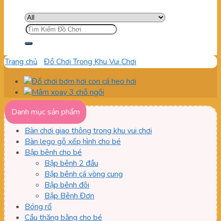
Tìm
kiếm:
Trang chủ
/
Đồ Chơi Trong Khu Vui Chơi
Danh mục sản phẩm
Bàn chơi giao thông trong khu vui chơi
Bàn lego gỗ xếp hình cho bé
Bập bênh cho bé
Bập bênh 2 đầu
Bập bênh cá vòng cung
Bập bênh đôi
Bập Bênh Đơn
Bóng rổ
Cầu thăng bằng cho bé