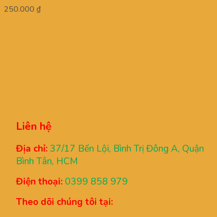
250.000
₫
Liên hệ
Địa chỉ:
37/17 Bến Lội, Bình Trị Đông A, Quận
Bình Tân, HCM
Điện thoại:
0399 858 979
Theo dõi chúng tôi tại: