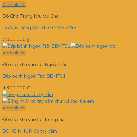
Xem nhanh
Đồ Chơi Trong Khu Vui Chơi
Hồ Vây Bóng Mini cho bé 2m x 2m
7.900.000
₫
Xem nhanh
Đồ chơi khu vui chơi Ngoài Trời
Bập bênh Ngoài Trời BBNT01
4.900.000
₫
Xem nhanh
Đồ chơi khu vui chơi trong nhà
BÓNG NHÚN Có tay cầm