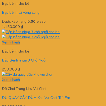
Bập bênh cho bé
Bập bênh cá vòng cung
Được xếp hạng
5.00
5 sao
1.150.000
₫
Xem nhanh
Bập bênh cho bé
Bập Bênh nhựa 3 Chỗ Ngồi
890.000
₫
Xem nhanh
Đồ Chơi Trong Khu Vui Chơi
ĐU QUAY CÂY DỪA Khu Vui Chơi Trẻ Em