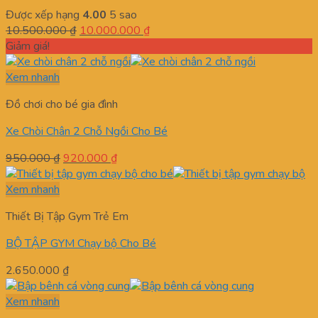
Được xếp hạng
4.00
5 sao
Giá
Giá
10.500.000
₫
10.000.000
₫
gốc
hiện
Giảm giá!
là:
tại
10.500.000 ₫.
là:
Xem nhanh
10.000.000 ₫.
Đồ chơi cho bé gia đình
Xe Chòi Chân 2 Chỗ Ngồi Cho Bé
Giá
Giá
950.000
₫
920.000
₫
gốc
hiện
là:
tại
Xem nhanh
950.000 ₫.
là:
Thiết Bị Tập Gym Trẻ Em
920.000 ₫.
BỘ TẬP GYM Chạy bộ Cho Bé
2.650.000
₫
Xem nhanh