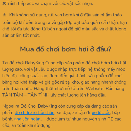
❌Tránh tiếp xúc va chạm với các vật sắc nhọn.
⚠️ Khi không sử dụng, rút van bơm khí ở đầu sản phẩm tháo
toàn bộ khí bên trong ra và gập lớp bạt bảo quản cẩn thận, hạn
chế tối đa tác động từ bên ngoài để giữ màu sắc và chất lượng
sản phẩm tốt nhất.
Mua đồ chơi bơm hơi ở đâu?
Tại đồ chơi BabyKing Cung cấp sản phẩm đồ chơi bơm hơi chất
lượng cao, với vật liệu được nhập trực tiếp, hệ thống máy móc
hiện đại, công suất cao, đem đến giá thành sản phẩm đồ chơi
bằng hơi khá thấp và giá gốc rẻ tại kho, giao hàng nhanh chóng
trên toàn quốc. Hàng thật như mô tả trên Website. Bán hàng
TẬN TÂM – TẬN TÌNH lấy chất lượng lên hàng đầu.
Ngoài ra Đồ Chơi BabyKing còn cung cấp đa dạng các sản
phẩm
đồ chơi xe chòi chân
, xe đạp, xe tập đi,
xe lúc lắc
, bập
bênh,
nhà liên hoàn,
…. được làm từ nhựa nguyên sinh PE cao
cấp, an toàn khi sử dụng.