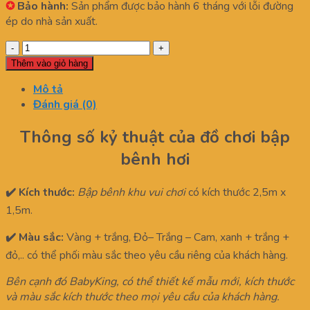
✪
Bảo hành:
Sản phẩm được bảo hành 6 tháng với lỗi đường
ép do nhà sản xuất.
BẬP
BÊNH
Thêm vào giỏ hàng
HƠI
Mô tả
2.5m
Đánh giá (0)
số
lượng
Thông số kỷ thuật của đồ chơi bập
bênh hơi
✔️ Kích thước:
Bập bênh khu vui chơi
có kích thước 2,5m x
1,5m.
✔️ Màu sắc:
Vàng + trắng, Đỏ– Trắng – Cam, xanh + trắng +
đỏ,.. có thể phối màu sắc theo yêu cầu riêng của khách hàng.
Bên cạnh đó BabyKing, có thể thiết kế mẫu mới, kích thước
và màu sắc kích thước theo mọi yêu cầu của khách hàng.