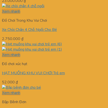
23.000.000
₫
Xem nhanh
Đồ Chơi Trong Khu Vui Chơi
Xe Chòi Chân 4 Chỗ Ngồi Cho Bé
2.750.000
₫
Xem nhanh
Đồ chơi xúc hạt
HẠT MUỒNG KHU VUI CHƠI Trẻ em
52.000
₫
Xem nhanh
Bập Bênh Đơn