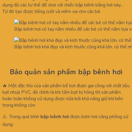
dụng đủ các tư thế để chơi với chiếc bập bênh bằng hơi này…
Từ đó tạo được tiếng cười và niềm vui cho các bé.
Bập bênh hơi có tay nắm nhiều để các bé có thể nắm tựa và
Bập bênh hơi khá đẹp và kích thước cũng khá lớn, có thể nh
Bảo quản sản phẩm bập bênh hơi
🔥 Một đặc thù của sản phẩm bể bơi được gia công với chất liệu
bạt nhựa PVC, đó chính là khi tấm bạt bị hỏng thì sản phẩm
hoàn toàn không sử dụng được nữa bởi khả năng giữ khí bên
trong không còn.
⚠️ Trong quá trình
bập bênh hơi
được bơm hơi căng phồng sử
dụng.