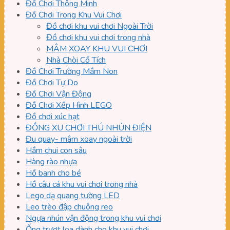
Đồ Chơi Thông Minh
Đồ Chơi Trong Khu Vui Chơi
Đồ chơi khu vui chơi Ngoài Trời
Đồ chơi khu vui chơi trong nhà
MÂM XOAY KHU VUI CHƠI
Nhà Chòi Cổ Tích
Đồ Chơi Trường Mầm Non
Đồ Chơi Tự Do
Đồ Chơi Vận Động
Đồ Chơi Xếp Hình LEGO
Đồ chơi xúc hạt
ĐỒNG XU CHƠI THÚ NHÚN ĐIỆN
Đu quay- mâm xoay ngoài trời
Hầm chui con sâu
Hàng rào nhựa
Hồ banh cho bé
Hồ câu cá khu vui chơi trong nhà
Lego dạ quang tường LED
Leo trèo đập chuông reo
Ngựa nhún vận động trong khu vui chơi
Ống trượt loa dành cho khu vui chơi