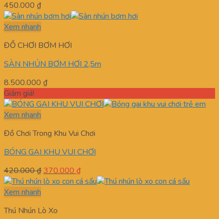
450.000
₫
Xem nhanh
ĐỒ CHƠI BƠM HƠI
SÀN NHÚN BƠM HƠI 2,5m
8.500.000
₫
Giảm giá!
Xem nhanh
Đồ Chơi Trong Khu Vui Chơi
BÓNG GAI KHU VUI CHƠI
Giá
Giá
420.000
₫
370.000
₫
gốc
hiện
là:
tại
Xem nhanh
420.000 ₫.
là:
Thú Nhún Lò Xo
370.000 ₫.